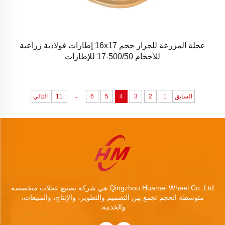
عجلة المزرعة للجرار حجم 16x17 إطارات فولاذية زراعية
للأحجام 500/50-17 للإطارات
...
السابق
1
2
3
4
5
6
11
التالي
Qingzhou Huamei Wheel Co.,Ltd هي شركة تصنيع عجلات متخصصة
متوسطة الحجم تجمع بين التصميم والتطوير، والإنتاج، والمبيعات،
والخدمة.