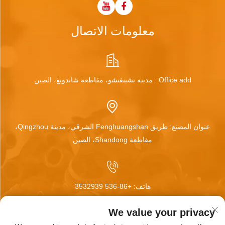
معلومات الاتصال
Office add : مدينة تشينغتشو، مقاطعة شاندونغ، الصين
عنوان المصنع: طريق Fenghuangshan الشرقي، مدينة Qingzhou،
مقاطعة Shandong، الصين
هاتف:
+86-536 3532939
We value your privacy