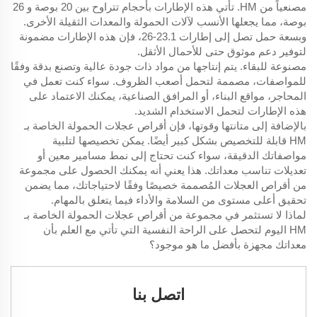
مصنعياً من HM. تأتي هذه الإطارات بأحجام تتراوح بين 20 بوصة و 26
بوصة، مما يجعلها الأنسب لآلات الحمولة والمعدات الثقيلة الأخرى.
وبسعة حمل تصل إلى إطارات 23.1-26، فإن هذه الإطارات مضمونة
لتوفير دعم موثوق حتى للأحمال الأثقل.
مصنوعة للبقاء. يتم إنتاجها من مواد ذات جودة عالية وتصنع بدقة وفقًا
للمواصفات، مصممة لتحمل أصعب الظروف. سواء كنت تعمل في
المحاجر، مواقع البناء، أو المرافق الصناعية، يمكنك الاعتماد على
هذه الإطارات لتحمل الاستخدام الشديد.
بالإضافة إلى متانتها وقوتها، فإن أقراص عجلات الحمولة الخاصة بـ
HM قابلة للتخصيص بشكل كبير أيضًا. يمكن تخصيصها لتلبية
مواصفاتك الدقيقة، سواء كنت تحتاج إلى نمط مسامير معين أو
تعديلات تناسب معداتك. هذا يعني أنه يمكنك الحصول على مجموعة
من أقراص العجلات المُصممة خصيصًا وفقًا لاحتياجاتك، مما يضمن
تحقيق أعلى مستوى من السلامة والأداء فيما يتعلق بالمهام.
لماذا لا تستثمر في مجموعة من أقراص عجلات الحمولة الخاصة بـ
HM اليوم لتحصل على الراحة النفسية التي تأتي مع العلم بأن
معداتك مجهزة بأفضل ما هو موجود؟
اتصل بنا