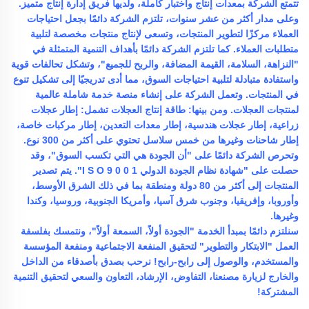
تتمتع الشركة بمعدات إنتاج واختبار كاملة، ولديها فريق إدارة إنتاج متميز.
وعلى مدار أكثر من عشر سنوات، تلتزم الشركة دائمًا بجعل احتياجات
العملاء مركزًا لتطوير المنتجات، وتسعى لإنتاج منتجات مخصصة لتلبية
متطلبات العملاء. كما تلتزم الشركة دائمًا بأهداف التنمية المتمثلة في
"النزاهة، السلامة، القيمة المضافة، والربح للجميع"، وتشكل تحالفات قوية
واستفادة متبادلة لتلبية احتياجات السوق، مما أدى تدريجيًا إلى تشكيل تنوع
في المنتجات. وتعمل الشركة على إنشاء منصة خدمة شاملة عالمية
لمنتجات العجلات. ومن بينها: طاقة إنتاج العجلات تشمل: إطار عجلات
زراعية، إطار عجلات هندسية، إطار معدات التعدين، إطار مركبات خاصة،
إطار شاحنات وغيرها من خمس سلاسل تحتوي على أكثر من 300 نوع.
وتحرص الشركة دائمًا على "أن الجودة هي التي تكسب السوق"، وقد
حصلت على "شهادة نظام الجودة الدولي I S O 9 0 0 1". يتم تصدير
المنتجات إلى أكثر من 80 دولة ومنطقة بما في ذلك الشرق الأوسط،
وأوروبا، وإفريقيا، وجنوب شرق آسيا، وأمريكا الجنوبية، وروسيا، وكندا
وغيرها.
سنلتزم دائمًا بمبدأ الخدمة "الجودة أولاً، السمعة أولاً"، ونتمسك بفلسفة
العمل "الابتكار والتطوير" لتحقيق المنفعة الاجتماعية ومنفعة المؤسسة
والمستخدم، والوصول إلى رابح-رابح! نرحب بصدق بأصدقاء من الداخل
والخارج لزيارة مصنعنا، التفاوض، الإرشاد، التعاون والسعي لتحقيق التنمية
المشتركة!