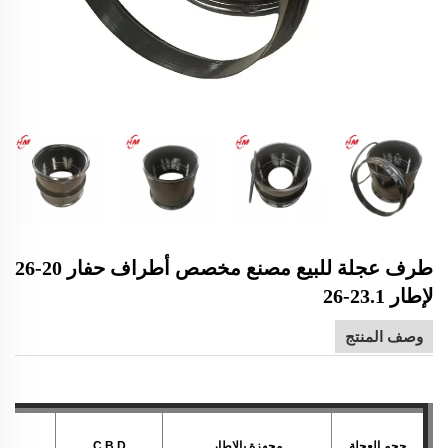
طرف عجلة للبيع مصنع مخصص أطراف حفار 20-26
لإطار 23.1-26
وصف المنتج
حجم العجلة
مجهزة بالإطار
C.B.D
.D