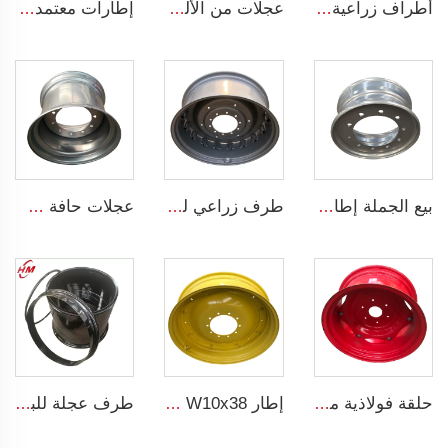
أطراف زراعية صينية 16*22.5 أطراف المقطورة تناسب الإطارات الفولاذية الزراعية 16*22.5
عجلات من الألمنيوم المسبوك مقاس 17 إنش 5x112 لعجلات السيارات مقاس 195/40R17 و205/40R17 لإطارات السيارات
إطارات معتمدة من المصنع لإطارات الجرارات W12x24 إطارات فولاذية زراعية للإطارات 13.6-24
بيع الجملة إطارات شاحنات فولاذية بقياس 7.5x19.5 إنش إطارات شاحنات 19.5 إطارات شاحنات 245/70R19.5
طرف زراعي لجرار W15x38 إطار 16.9-38 آلات زراعية
عجلات حافة شاحنة مخصصة 14x22.5 حافة بدون أنبوب 14*22.5 إطارات شاحنة 445/45R22.5
حلقة فولاذية مخصصة للجرارات مع عجلات مثبتة تناسب إطار إطارات الحجم 12.4-24 للأجهزة الزراعية
إطار W10x38 أطراف فولاذية زراعية للإطار 11.2-38 مصنعي أطراف الجرارات
طرف عجلة للبيع مصنع مخصص أطراف حفار 20-26 لإطار 23.1-26