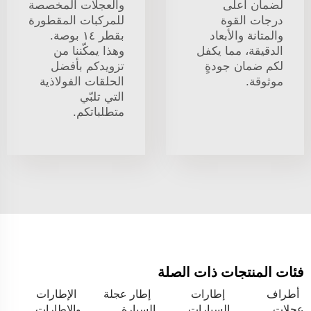
لضمان أعلى
والعجلات المخصصة
درجات القوة
للمركبات المقطورة
والمتانة والأبعاد
بقطر ١٤ بوصة.
الدقيقة، مما يكفل
وهذا يمكّننا من
لكم ضمان جودةٍ
تزويدكم بأفضل
موثوقة.
الحلقات الفولاذية
التي تلبّي
متطلباتكم.
فئات المنتجات ذات الصلة
أطراف
إطارات
إطار عجلة
الإطارات
عجلات
السيارات
السيارة
والإطارات