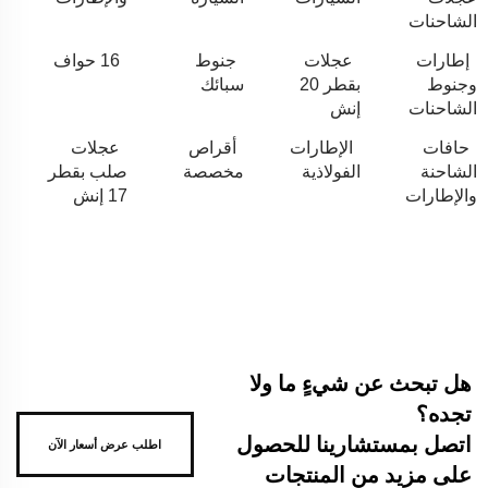
الشاحنات
إطارات
عجلات
جنوط
16 حواف
وجنوط
بقطر 20
سبائك
الشاحنات
إنش
حافات
الإطارات
أقراص
عجلات
الشاحنة
الفولاذية
مخصصة
صلب بقطر
والإطارات
17 إنش
هل تبحث عن شيءٍ ما ولا
تجده؟
اتصل بمستشارينا للحصول
اطلب عرض أسعار الآن
على مزيد من المنتجات