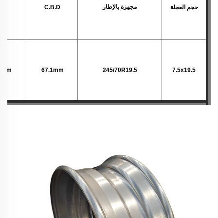
مجهزة بالإطار
حجم العجلة
C.B.D
.D
.7mm
67.1mm
245/70R19.5
7.5x19.5