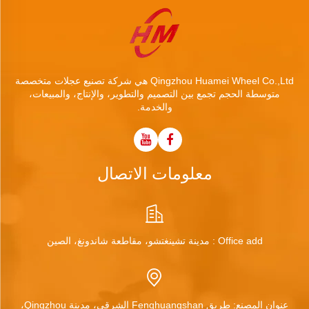
Qingzhou Huamei Wheel Co.,Ltd هي شركة تصنيع عجلات متخصصة
متوسطة الحجم تجمع بين التصميم والتطوير، والإنتاج، والمبيعات،
والخدمة.
معلومات الاتصال
Office add : مدينة تشينغتشو، مقاطعة شاندونغ، الصين
عنوان المصنع: طريق Fenghuangshan الشرقي، مدينة Qingzhou،