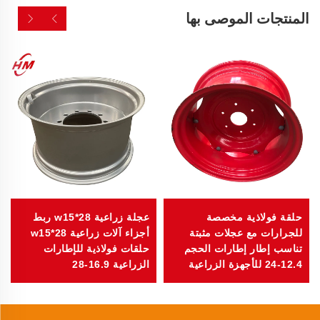
المنتجات الموصى بها
حلقة فولاذية مخصصة
عجلة زراعية w15*28 ربط
للجرارات مع عجلات مثبتة
أجزاء آلات زراعية w15*28
تناسب إطار إطارات الحجم
حلقات فولاذية للإطارات
12.4-24 للأجهزة الزراعية
الزراعية 16.9-28