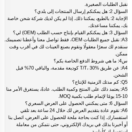
نقبل الطلبات الصغيرة.
السؤال 2: هل يمكنكم إرسال المنتجات إلى بلدي؟
الإجابة 2: بالطبع، يمكننا ذلك. إذا لم يكن لديك شركة شحن خاصة
بك، يمكننا مساعدتك.
السؤال 3: هل يمكنكم القيام بإنتاج حسب الطلب (OEM) لي؟
A3: نقبل جميع الطلبات OEM، فقط تواصل معنا وأعطنا تصميمك.
سنقدم لك سعرًا معقولًا ونقوم بصنع العينات لك في أقرب وقت
ممكن.
س4: ما هي شروط الدفع الخاصة بكم؟
A4: عن طريق T/T، 30% كوديعة مقدمة، والباقي 70% قبل
الشحن.
Q5: كم مدتك الزمنية للإنتاج؟
A5: يعتمد ذلك على المنتج وكمية الطلب. عادةً، يستغرق الأمر منا
10-15 يومًا لإتمام طلب بكمية MOQ.
السؤال 6: متى يمكنني الحصول على العرض السعري؟
A6: نقوم عادة بتقديم العرض لك خلال 24 ساعة بعد تلقي
استفسارك. إذا كنت بحاجة ملحة للحصول على العرض، اتصل بنا
أو أخبرنا بذلك في بريدك الإلكتروني، حتى نتمكن من معاملة
استفسارك كأولوية.