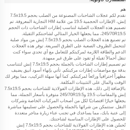
هم
نقدم لكم عجلات الشاحنات المصنوعة من الصلب بحجم 7.5x19.5
إنش، الإطارات الحجمية 19.5 من علامة HM التجارية المعروفة. تم
تصميم هذه العجلات الصلبة لتناسب إطارات الشاحنات ذات الحجم
245/70R19.5، مما يجعلها الخيار المثالي لشاحنتكم الثقيلة.
تم تصنيع هذه العجلات الصلب بحجم 7.5x19.5 إنش من مواد صلبة
لتتحمل الظروف الصعبة على الطرق السريعة. توفر هذه العجلات
الدعم والطاقة اللازمة لمركبتكم للتعامل مع أي تحدي سواء كنت
تنقل أحمالاً ثقيلة أو تقود على طرق غير ممهدة.
تم تصميم إطارات الشاحنات بالجملة بحجم 7.5x19.5 إنش لتتناسب
بدقة مع مواصفات إطارات مركبتكم. تأتي بإنهاء أسود أنيق يضيف
مظهراً احترافياً ورائعاً لمركبتكم. كما أنها سهلة التركيب، مما يوفر لك
الوقت والمال على التثبيتات المكلفة.
بالإضافة إلى ذلك، هذه الإطارات الفولاذية للشاحنات بحجم 7.5x19.5
إنش والمقاسات 19.5 و245/70R19.5 متوفرة بأسعار الجملة، مما
يجعلها خيارًا اقتصاديًا لكل من أصحاب المركبات الخاصة وشركات
النقل. ستتمكن من شرائها بالجملة والحصول على تسليمها مباشرة
إلى عتبة بابك، مما يساعدك في تجنب عناء زيارة متاجر متعددة
للحصول على الإطارات المناسبة لشاحنتك.
تُحسّن هذه الإطارات الفولاذية للشاحنات بحجم 7.5x19.5 إنش