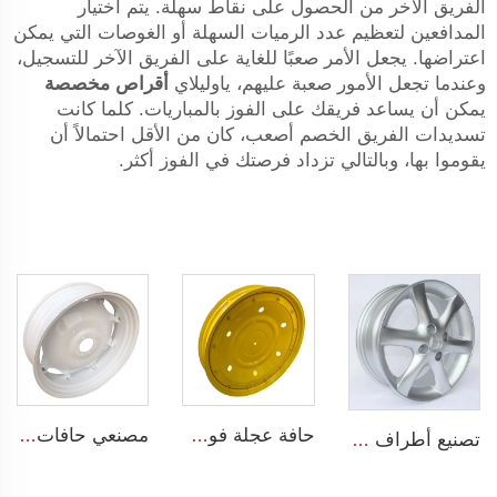
الفريق الآخر من الحصول على نقاط سهلة. يتم اختيار
المدافعين لتعظيم عدد الرميات السهلة أو الغوصات التي يمكن
اعتراضها. يجعل الأمر صعبًا للغاية على الفريق الآخر للتسجيل،
وعندما تجعل الأمور صعبة عليهم، ياوليلاي
أقراص مخصصة
يمكن أن يساعد فريقك على الفوز بالمباريات. كلما كانت
تسديدات الفريق الخصم أصعب، كان من الأقل احتمالاً أن
يقوموا بها، وبالتالي تزداد فرصتك في الفوز أكثر.
حافة عجلة فولاذية لجرار W8x48 W8x32 أطراف زراعية لمطاط جرار 9.5-48
مصنعي حافات الجرارات W12x38 أطراف زراعية عجلات 13.6-38 إطارات للجرارات الزراعية
تصنيع أطراف مسبوكة 4 فتحات عجلات سبيكة OEM 5.5Jx14 15 17 18 19 بوصة 4x100 4x108 للأطراف الأصلية