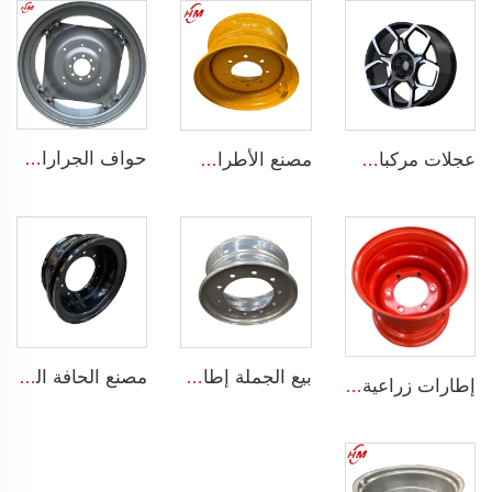
حواف الجرارات الزراعية W12*38 ملائمة للإطارات الزراعية 13.6-38 مباعة لتخصيص الحواف
عجلات مركبات ركاب من الألمنيوم قطر 20 إنشًا 5 فتحات عجلة سبيكة لسيارات 255/45R22
مصنع الأطراف أطراف فولاذية قابلة للانزلاق لعجلات الحمالات الحجم 8.25 x 16.5 أطراف فولاذية مخصصة بـ 8 فتحات إطارات الحجم 10-16.5
بيع الجملة إطارات شاحنات فولاذية بقياس 7.5x19.5 إنش إطارات شاحنات 19.5 إطارات شاحنات 245/70R19.5
مصنع الحافة الصيني حافات وعجلات مخصصة 8.5-20 حافات فولاذية للشاحنات إطارات شاحنة 1200-20
إطارات زراعية 13*15.5 إطارات فولاذية 13x15.5 للإطارات الزراعية 400/60-15.5