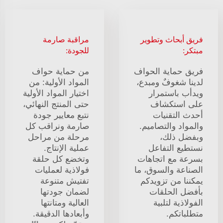
فريق أبحاث وتطوير
مراقبة صارمة
مبتكر:
للجودة:
فريق حماية الحواف
من حماية حواف
لدينا شغوفٌ ومبدع،
المواد الأولية: من
ويدأب باستمرار
اختيار المواد الأولية
على استكشاف
حتى المنتج النهائي،
أحدث التقنيات
نتبع معايير جودة
والمواد والتصاميم.
صارمة ونراقب كل
وبفضل ذلك،
مرحلة من مراحل
نستطيع التفاعل
عملية الإنتاج.
بسرعة مع اتجاهات
وتخضع كل حلقة
الصناعة والسوق، ما
فولاذية لعمليات
يمكننا من تزويدكم
تفتيش متنوعة
بأفضل الحلقات
لضمان جودتها
الفولاذية لتلبية
العالية ومتانتها
متطلباتكم.
وأبعادها الدقيقة.