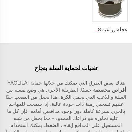
عجلة زراعية w15*28 ربط أجزاء آلات زراعية w15*28 حلقات فولاذية للإطارات الزراعية 16.9-28
تقنيات لحماية السلة بنجاح
هناك بعض الطرق التي يمكنك من خلالها حماية YAOLILAI
أقراص مخصصة
حسنًا. الطريقة الأخرى هي وضع نفسه بين
السلة واللاعب الذي يحمل الكرة. هذا يجعل من الصعب جدًا
عليهم تسجيل رمية ذات جودة عالية. إذا سمحت للمهاجم
بالجري بسرعة كاملة دون وجود مدافعين أمامه، فإن كل ما
عليه تجاوزه هو ذراعك الممدود - مما يجعل من شبه
المستحيل على المدافع إيقاف الضغط. يمكنك استخدام