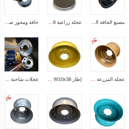
مصنع الحافة الصيني حافات وعجلات مخصصة 8.5-20 حافات فولاذية للشاحنات إطارات شاحنة 1200-20
عجلة زراعية w15*28 ربط أجزاء آلات زراعية w15*28 حلقات فولاذية للإطارات الزراعية 16.9-28
حافة ومحور صيني لمكونات الشوكة 2 قطعة عجلات 5.00F-10 للعجلات الحجم 650-10 لاطارات شاحنة الشوكة
عجلة المزرعة للجرار حجم 16x17 إطارات فولاذية زراعية للأحجام 500/50-17 للإطارات
إطار W10x38 أطراف فولاذية زراعية للإطار 11.2-38 مصنعي أطراف الجرارات
عجلات شاحنة من مادة الألمنيوم حجم 22.5 عجلات ألومنيوم