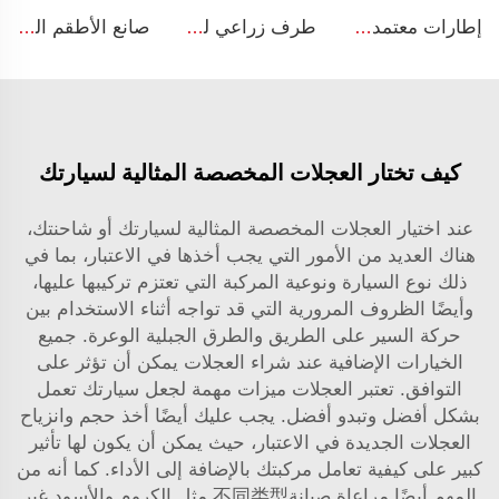
إطارات معتمدة من المصنع لإطارات الجرارات W12x24 إطارات فولاذية زراعية للإطارات 13.6-24
طرف زراعي لجرار W15x38 إطار 16.9-38 آلات زراعية
صانع الأطقم الصيني أطقم جرارات زراعية مقاس 13x17 لمقطورات الجرارات للإطارات 15.0/55-17
كيف تختار العجلات المخصصة المثالية لسيارتك
عند اختيار العجلات المخصصة المثالية لسيارتك أو شاحنتك،
هناك العديد من الأمور التي يجب أخذها في الاعتبار، بما في
ذلك نوع السيارة ونوعية المركبة التي تعتزم تركيبها عليها،
وأيضًا الظروف المرورية التي قد تواجه أثناء الاستخدام بين
حركة السير على الطريق والطرق الجبلية الوعرة. جميع
الخيارات الإضافية عند شراء العجلات يمكن أن تؤثر على
التوافق. تعتبر العجلات ميزات مهمة لجعل سيارتك تعمل
بشكل أفضل وتبدو أفضل. يجب عليك أيضًا أخذ حجم وانزياح
العجلات الجديدة في الاعتبار، حيث يمكن أن يكون لها تأثير
كبير على كيفية تعامل مركبتك بالإضافة إلى الأداء. كما أنه من
المهم أيضًا مراعاة صيانة不同类型 مثل الكروم والأسود غير