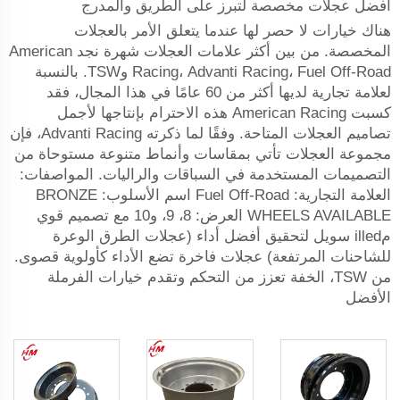
أفضل عجلات مخصصة لتبرز على الطريق والمدرج
هناك خيارات لا حصر لها عندما يتعلق الأمر بالعجلات
المخصصة. من بين أكثر علامات العجلات شهرة نجد American
Racing، Advanti Racing، Fuel Off-Road وTSW. بالنسبة
لعلامة تجارية لديها أكثر من 60 عامًا في هذا المجال، فقد
كسبت American Racing هذه الاحترام بإنتاجها لأجمل
تصاميم العجلات المتاحة. وفقًا لما ذكرته Advanti Racing، فإن
مجموعة العجلات تأتي بمقاسات وأنماط متنوعة مستوحاة من
التصميمات المستخدمة في السباقات والراليات. المواصفات:
العلامة التجارية: Fuel Off-Road اسم الأسلوب: BRONZE
WHEELS AVAILABLE العرض: 8، 9، و10 مع تصميم قوي
مilled سويل لتحقيق أفضل أداء (عجلات الطرق الوعرة
للشاحنات المرتفعة) عجلات فاخرة تضع الأداء كأولوية قصوى.
من TSW، الخفة تعزز من التحكم وتقدم خيارات الفرملة
الأفضل