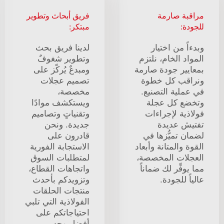
مراقبة صارمة
فريق أبحاث وتطوير
للجودة:
مبتكر:
وبدءاً من اختيار
لدينا فريق بحث
المواد الخام، نلتزم
وتطوير شغوفٌ
بمعايير جودة صارمة
ومبدعٌ يُركّز على
ونراقب كل خطوة
تصميم عجلات
في عملية التصنيع.
مخصصة،
وتخضع كل عجلة
ويستكشف موادًا
فولاذية لإجراءات
وتقنياتٍ وتصاميم
تفتيش عديدة
جديدة. ونحن
لضمان تميُّزها في
قادرون على
القوة والمتانة وأبعاد
الاستجابة الفورية
العجلات المخصصة،
لمتطلبات السوق
مما يوفِّر لك ضماناً
واتجاهات القطاع،
عالياً للجودة.
وتزويدكم بأحدث
منتجات الحلقات
الفولاذية التي تلبي
احتياجاتكم على
أفضل وجه.