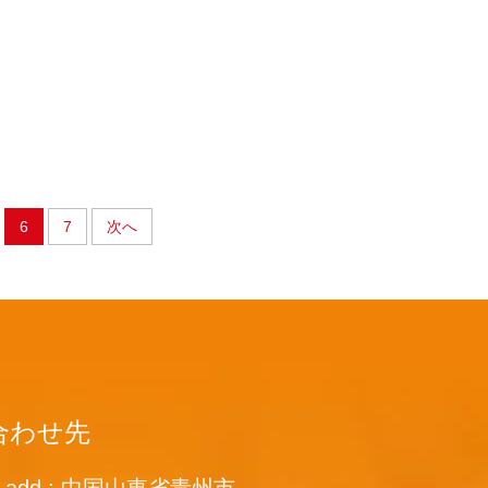
6
7
次へ
合わせ先
ce add : 中国山東省青州市