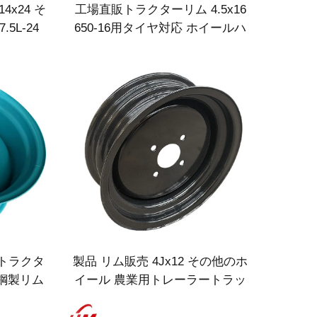
x24 そ
工場直販トラクターリム 4.5x16
5L-24
650-16用タイヤ対応 ホイールハ
ー
ブ付き
トラクタ
製品 リム販売 4Jx12 その他のホ
用鋼製リム
イール 農業用トレーラートラッ
用
クリム 145／70R12 農業用タイ
ヤ対応