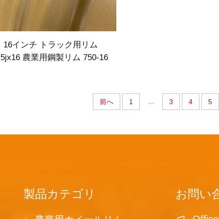
16インチ トラック用リム
.5jx16 農業用鋼製リム 750-16
タイヤメーカー向け
...
前へ
1
3
4
5
製品カテゴリ
お問い
Offi