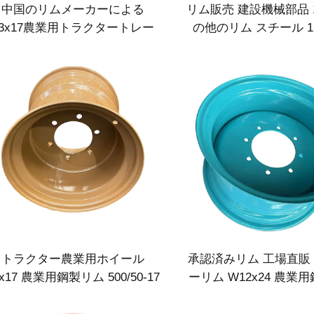
中国のリムメーカーによる
リム販売 建設機械部品 14
13x17農業用トラクタートレー
の他のリム スチール 17.
ーリム、15.0/55-17タイヤ用
タイヤメーカ
トラクター農業用ホイール
承認済みリム 工場直販
6x17 農業用鋼製リム 500/50-17
ーリム W12x24 農業
トラックタイヤ用
13.6-24 タイヤ