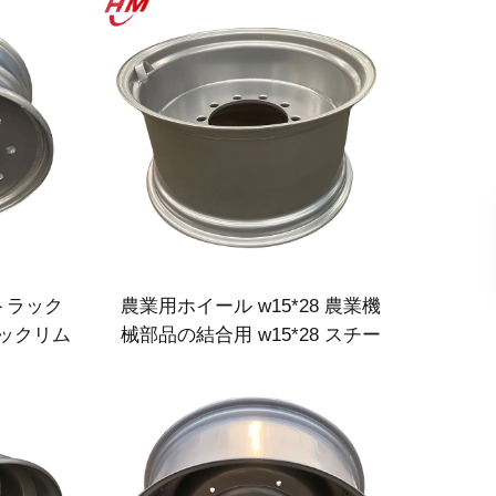
 トラック
農業用ホイール w15*28 農業機
ラックリム
械部品の結合用 w15*28 スチー
ックタイヤ
ルリム 16.9-28 農業用タイヤ向
け