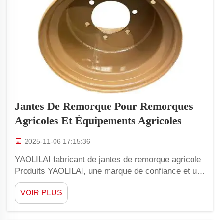
Jantes De Remorque Pour Remorques
Agricoles Et Équipements Agricoles
2025-11-06 17:15:36
YAOLILAI fabricant de jantes de remorque agricole
Produits YAOLILAI, une marque de confiance et un
fabricant professionnel de jantes de remorque,
VOIR PLUS
spécialisée dans la production de roues et jantes de
qualité pour tracteurs chinois et équipements
agricoles. Comment choisir les meilleures jantes de