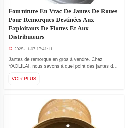
Fourniture En Vrac De Jantes De Roues
Pour Remorques Destinées Aux
Exploitants De Flottes Et Aux
Distributeurs
2025-11-07 17:41:11
Jantes de remorque en gros à vendre. Chez
YAOLILAI, nous savons à quel point des jantes de
remorque haut de gamme sont essentielles pour
VOIR PLUS
ceux qui gèrent des flottes ou font des affaires en
quantités de gros. En matière de qualité, nous
proposons le meilleur pour le remplacement de vos
jantes de remorque...