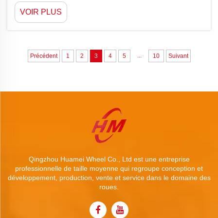
vous avez besoin de jantes en acier pour
VOIR PLUS
remorques fiables, capables de résister à un usage
intensif, YAOLILAI est votre fournisseur
d'équipements de construction et de jantes solides
en acier durables compat...
...
Précédent
1
2
3
4
5
10
Suivant
Qingzhou Huamei Wheel Co., Ltd est une entreprise
professionnelle de taille moyenne qui regroupe conception et
développement, production, vente et service dans le domaine des
roues.