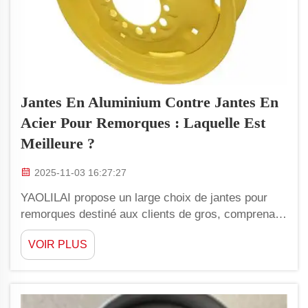
Jantes En Aluminium Contre Jantes En
Acier Pour Remorques : Laquelle Est
Meilleure ?
2025-11-03 16:27:27
YAOLILAI propose un large choix de jantes pour
remorques destiné aux clients de gros, comprenant
des modèles en aluminium et en acier. Lors du
VOIR PLUS
choix entre des jantes en aluminium et en acier
pour remorques, de nombreux facteurs doivent être
pris en compte afin de déterminer quel modèle
convient le mieux...