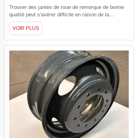
Trouver des jantes de roue de remorque de bonne
qualité peut s'avérer difficile en raison de la
multitude de choix disponibles sur le marché. Chez
VOIR PLUS
YAOLILAI, nous accordons de l'importance à la
qualité et à une utilisation durable dans nos produits
destinés à nos clients. Si vous êtes sur le
marché...