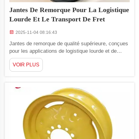
Jantes De Remorque Pour La Logistique
Lourde Et Le Transport De Fret
2025-11-04 08:16:43
Jantes de remorque de qualité supérieure, conçues
pour les applications de logistique lourde et de
transport de marchandises. La jante de remorque
VOIR PLUS
haut de gamme YAOLILAI est une jante idéale pour
les applications commerciales de logistique lourde
et de transport de fret. Nos jantes sont...