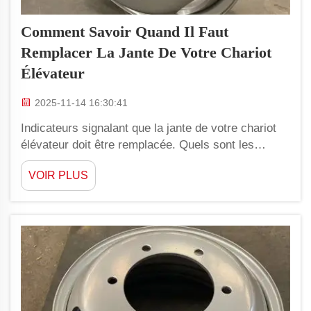
Comment Savoir Quand Il Faut
Remplacer La Jante De Votre Chariot
Élévateur
2025-11-14 16:30:41
Indicateurs signalant que la jante de votre chariot
élévateur doit être remplacée. Quels sont les
signes indiquant que la jante de votre chariot
VOIR PLUS
élévateur doit être remplacée ? L'un des éléments à
surveiller est l'endommagement visible. Cela peut
signifier que la jante présente de petites fissures,
déformations...