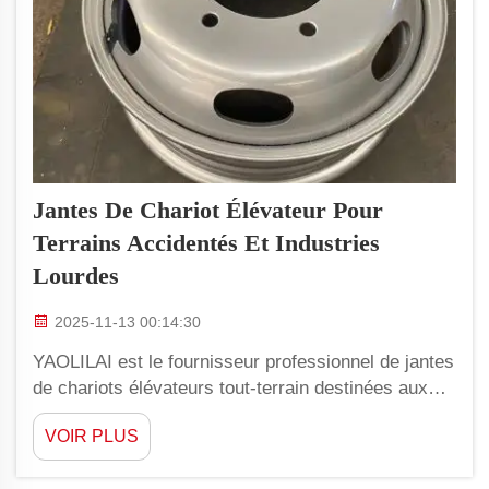
Jantes De Chariot Élévateur Pour
Terrains Accidentés Et Industries
Lourdes
2025-11-13 00:14:30
YAOLILAI est le fournisseur professionnel de jantes
de chariots élévateurs tout-terrain destinées aux
terrains accidentés et aux applications dans les
VOIR PLUS
industries lourdes. Nous visons à offrir des jantes
durables et de haute qualité, idéales pour les