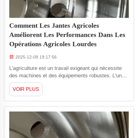
Comment Les Jantes Agricoles
Améliorent Les Performances Dans Les
Opérations Agricoles Lourdes
2025-12-09 19:17:56
L'agriculture est un travail exigeant qui nécessite
des machines et des équipements robustes. L'une
des pièces essentielles de ces machines est
VOIR PLUS
constituée par les jantes. De bonnes jantes
agricoles jouent un rôle majeur dans le rendement
des équipements agricoles. Lorsque les
agriculteurs utilisent les jantes adaptées, ils
peuvent réaliser les...