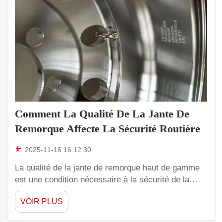
Comment La Qualité De La Jante De
Remorque Affecte La Sécurité Routière
2025-11-16 16:12:30
La qualité de la jante de remorque haut de gamme
est une condition nécessaire à la sécurité de la
conduite. YAOLILAI sait qu'une jante de remorque
VOIR PLUS
durable est essentielle pour les performances de
votre véhicule, que ce soit pour une meilleure tenue