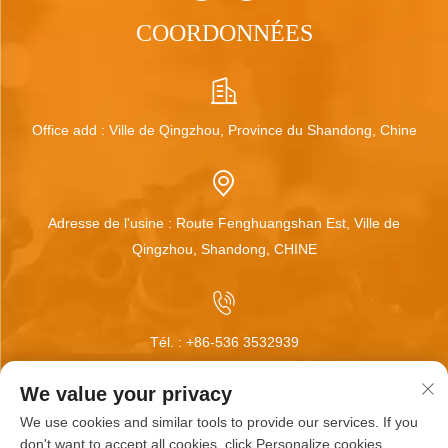
COORDONNÉES
Office add : Ville de Qingzhou, Province du Shandong, Chine
Adresse de l'usine : Route Fenghuangshan Est, Ville de
Qingzhou, Shandong, CHINE
Tél. :
+86-536 3532939
We value your privacy
We use cookies and similar tools to provide our services. If you
E-mail :
[email protected]
don't want to accept all cookies, click Personalize cookies.