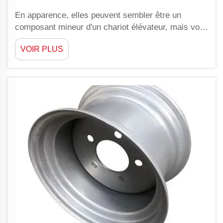
En apparence, elles peuvent sembler être un
composant mineur d'un chariot élévateur, mais vos
jantes jouent un rôle important en matière de
VOIR PLUS
performance et de sécurité. Chez YAOLILAI, nous
comprenons l'importance de jantes de bonne qualité
pour les chariots élévateurs, fac...