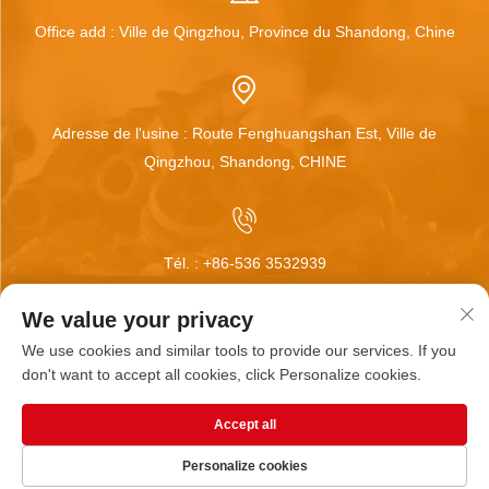
Office add : Ville de Qingzhou, Province du Shandong, Chine
Adresse de l'usine : Route Fenghuangshan Est, Ville de
Qingzhou, Shandong, CHINE
Tél. :
+86-536 3532939
We value your privacy
We use cookies and similar tools to provide our services. If you
E-mail :
[email protected]
don't want to accept all cookies, click Personalize cookies.
Accept all
Droits d'auteur © Qingzhou Huamei Wheel Co., Ltd Tous
Personalize cookies
droits réservés |
BLOG
|
Politique de confidentialité