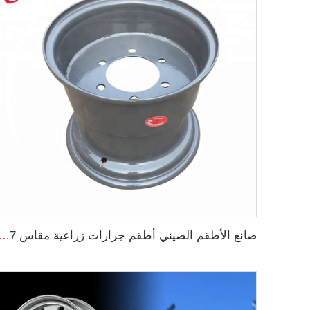
صانع الأطقم الصيني أطقم جرارات زراعية مقاس 13x17 لمقطورات الجرارات للإطارات 