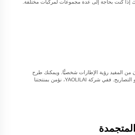
بارك إذا كنت بحاجة إلى عدة مجموعات لمركبات مختلفة.
ن من المفيد رؤية الإطارات شخصيًّا. ويمكنك طرح
الأسئلة والحصول على نصائح حول الإطارات الأنسب لسيارتك. وإذا اخترت هذا الخيار، فلا تنسَ أن تسأل عن الضمانات أو التصاريح. ففي شركة YAOLILAI، نؤمن بمنتجتنا