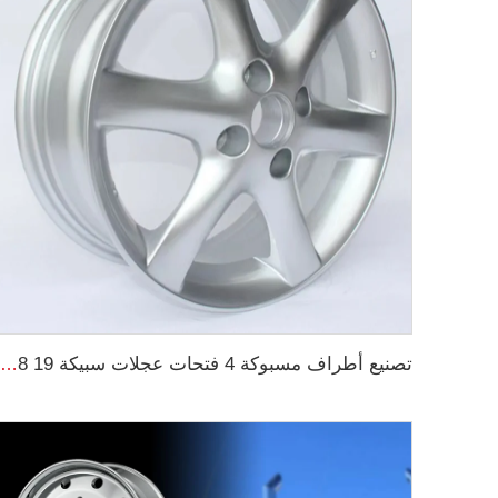
تصنيع أطراف مسبوكة 4 فتحات عجلات سبيكة OEM 5.5Jx14 15 17 18 19 بوصة 4x100 4x108 للأطراف الأصلية