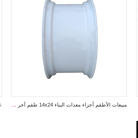
15.0/55-17
مبيعات الأطقم أجزاء معدات البناء 14x24 طقم آخر فولاذي 17.5L-24 مصنعي الإطارات