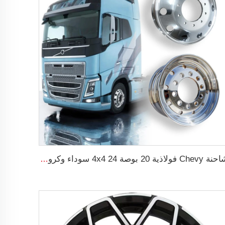
شاحنة Chevy فولاذية 20 بوصة 24 4x4 سوداء وكروم 17 بوصة ألمنيوم 8 مسامير عجلة شاحنة نصفية قطرها 22.5 ثقب 8 للشاحنات