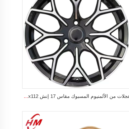
عجلات من الألمنيوم المسبوك مقاس 17 إنش 5x112 لعجلات السيارات مقاس 195/40R17 و205/40R17 لإطارات السيارات