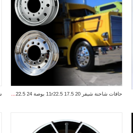
حافات شاحنة شيفر 11r22.5 17.5 20 بوصة 24 22.5 4x4 أسود و كروم لشاحنات