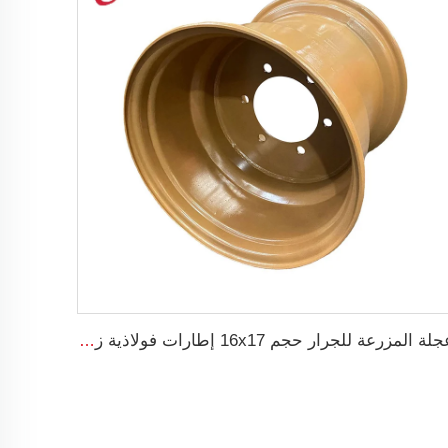
عجلة المزرعة للجرار حجم 16x17 إطارات فولاذية زراعية للأحجام 500/50-17 للإطارات