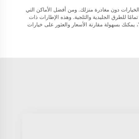
الخيارات دون مغادرة منزلك. ومن أفضل الأماكن التي
مامًا للطرق الجليدية والثلجية. وهذه الإطارات ذات
أهمية بالغة لأنها تحمل الإطارات وتُسهم في الحفاظ على سلامة سيارتك على الطريق. وعند التسوق من خلال YAOLILAI، يمكنك بسهولة مقارنة الأسعار والعثور على خيارات