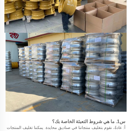
س1. ما هي شروط التعبئة الخاصة بك؟   
أ: عادةً، نقوم بتغليف منتجاتنا في صناديق محايدة. يمكننا تغليف المنتجات 