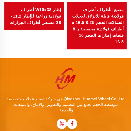
مصنع الأطراف أطراف
إطار W10x38 أطراف
فولاذية قابلة للانزلاق لعجلات
فولاذية زراعية للإطار 11.2-
الحمالات الحجم 8.25 x 16.5
38 مصنعي أطراف الجرارات
أطراف فولاذية مخصصة بـ 8
فتحات إطارات الحجم 10-
16.5
Qingzhou Huamei Wheel Co.,Ltd هي شركة تصنيع عجلات متخصصة
متوسطة الحجم تجمع بين التصميم والتطوير، والإنتاج، والمبيعات،
والخدمة.