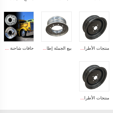
منتجات الأطراف للبيع 4Jx12 عجلات أخرى أطراف شاحنة مقطورة زراعية 145/70R12 إطارات زراعية
بيع الجملة إطارات شاحنات فولاذية بقياس 7.5x19.5 إنش إطارات شاحنات 19.5 إطارات شاحنات 245/70R19.5
حافات شاحنة شيفر 11r22.5 17.5 20 بوصة 24 22.5 4x4 أسود و كروم لشاحنات
منتجات الأطراف للبيع 4Jx12 عجلات أخرى أطراف شاحنة مقطورة زراعية 145/70R12 إطارات زراعية