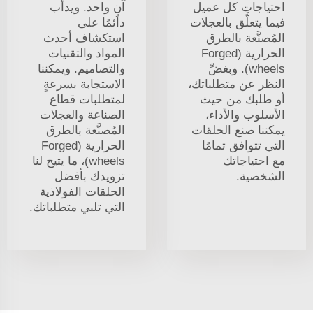
احتياجات كل عميل
آنٍ واحد. ويدأب
فيما يتعلَّق بالعجلات
دائمًا على
المُصنَّعة بالطرق
استكشاف أحدث
الحرارية (Forged
المواد والتقنيات
wheels). وبغضِّ
والتصاميم. ويمكننا
النظر عن متطلباتك،
الاستجابة بسرعةٍ
أو طلبك من حيث
لمتطلبات قطاع
الأسلوب والأداء،
الصناعة والعجلات
يمكننا صنع الحلقات
المُصنَّعة بالطرق
التي تتوافق تمامًا
الحرارية (Forged
مع احتياجاتك
wheels)، ما يتيح لنا
الشخصية.
تزويدك بأفضل
الحلقات الفولاذية
التي تلبي متطلباتك.