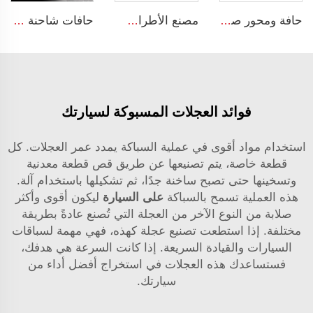
حافة ومحور صيني لمكونات الشوكة 2 قطعة عجلات 5.00F-10 للعجلات الحجم 650-10 لاطارات شاحنة الشوكة
مصنع الأطراف الزراعية إطارات الجرارات 9.50-16 تتناسب مع أطراف المركبات الزراعية W8x16
حافات شاحنة شيفر 11r22.5 17.5 20 بوصة 24 22.5 4x4 أسود و كروم لشاحنات
فوائد العجلات المسبوكة لسيارتك
استخدام مواد أقوى في عملية السباكة يمدد عمر العجلات. كل
قطعة خاصة، يتم تصنيعها عن طريق قص قطعة معدنية
وتسخينها حتى تصبح ساخنة جدًا، ثم تشكيلها باستخدام آلة.
هذه العملية تسمح بالسباكة
على السيارة
ليكون أقوى وأكثر
صلابة من النوع الآخر من العجلة التي تُصنع عادةً بطريقة
مختلفة. إذا استطعت تصنيع عجلة كهذه، فهي مهمة لسباقات
السيارات والقيادة السريعة. إذا كانت السرعة هي هدفك،
فستساعدك هذه العجلات في استخراج أفضل أداء من
سيارتك.