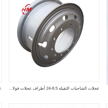
عجلات الشاحنات الثقيلة 8.5-24 أطراف عجلات فولاذية 8.50-24 بوصة لعجلات الإطارات 1200-24