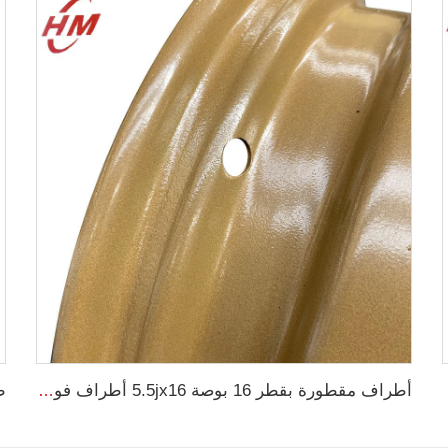
ية 16.9-28
أطراف مقطورة بقطر 16 بوصة 5.5jx16 أطراف فولاذية زراعية لمصنعي الإطارات 750-16