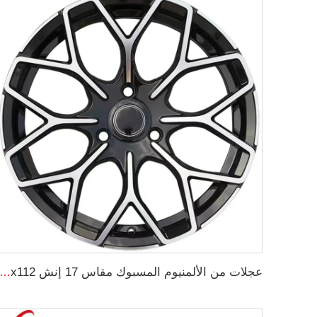
عجلات من الألمنيوم المسبوك مقاس 17 إنش 5x112 لعجلات السيارات مقاس 195/40R17 و205/40R17 لإطارات ال