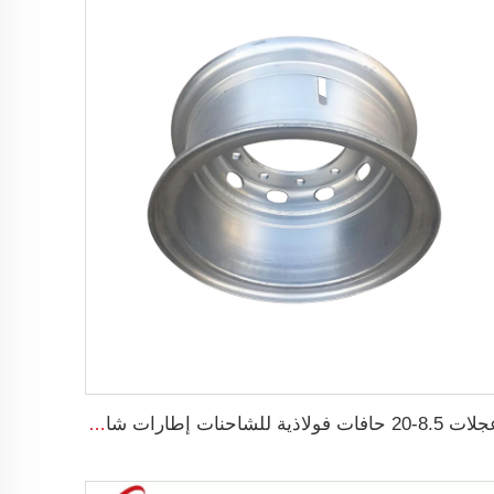
عجلات 8.5-20 حافات فولاذية للشاحنات إطارات شاحنة 1200-20 مخصصة بواسطة مصنع الحافة الصيني