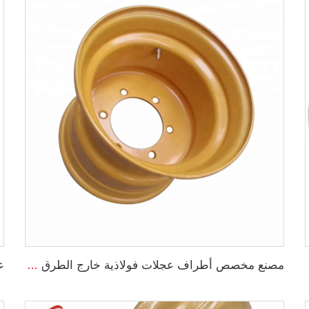
سيارات
مصنع مخصص أطراف عجلات فولاذية خارج الطرق 13X15.5 لإطارات الحفارات 400/60-15.5