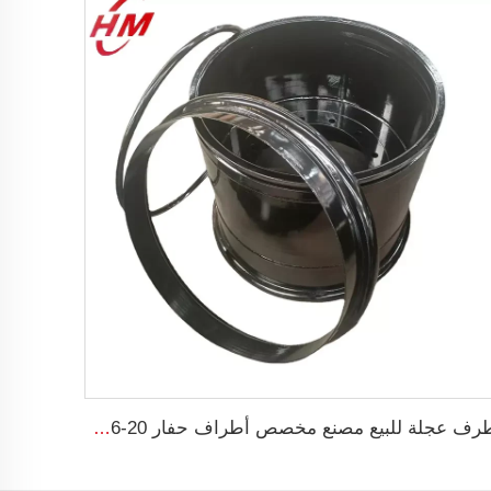
طرف عجلة للبيع مصنع مخصص أطراف حفار 20-26 لإطار 23.1-26