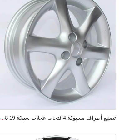
تصنيع أطراف مسبوكة 4 فتحات عجلات سبيكة OEM 5.5Jx14 15 17 18 19 بوصة 4x100 4x108 للأطراف الأصلية