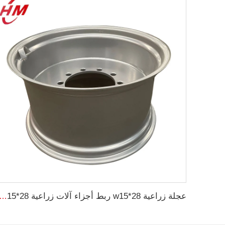
عجلة زراعية w15*28 ربط أجزاء آلات زراعية w15*28 حلقات فولاذية للإطارات الزراع