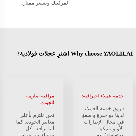
لمركبتك وبسعر ممتاز.
Why choose YAOLILAI اشترِ عجلات فولاذية?
خدمة عملاء احترافية:
مراقبة صارمة
للجودة:
فريق خدمة العملاء
لدينا ذو خبرةٍ واسعةٍ
نحن نلتزم بأعلى
في مجال الإطارات
معايير الجودة. كما
الأوتوماتيكية
أننا نراقب كل
ومتعاطفٌ مع
مرحلة من مراحل