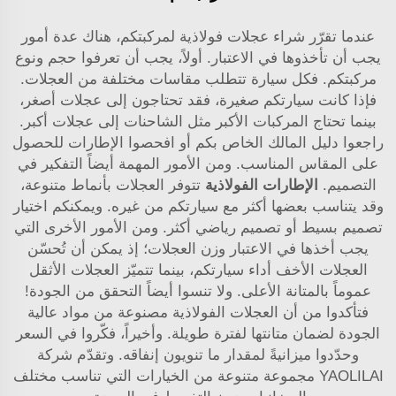
عندما تقرّر شراء عجلات فولاذية لمركبتكم، هناك عدة أمور
يجب أن تأخذوها في الاعتبار. أولاً، يجب أن تعرفوا حجم ونوع
مركبتكم. فكل سيارة تتطلب مقاسات مختلفة من العجلات.
فإذا كانت سيارتكم صغيرة، فقد تحتاجون إلى عجلات أصغر،
بينما تحتاج المركبات الأكبر مثل الشاحنات إلى عجلات أكبر.
راجعوا دليل المالك الخاص بكم أو افحصوا الإطارات للحصول
على المقاس المناسب. ومن الأمور المهمة أيضاً التفكير في
التصميم.
الإطارات الفولاذية
تتوفر العجلات بأنماط متنوعة،
وقد يتناسب بعضها أكثر مع سيارتكم من غيره. ويمكنكم اختيار
تصميم بسيط أو تصميم رياضي أكثر. ومن الأمور الأخرى التي
يجب أخذها في الاعتبار وزن العجلات؛ إذ يمكن أن تُحسّن
العجلات الأخف أداء سيارتكم، بينما تتميّز العجلات الأثقل
عموماً بالمتانة الأعلى. ولا تنسوا أيضاً التحقق من الجودة!
فتأكدوا من أن العجلات الفولاذية مصنوعة من مواد عالية
الجودة لضمان متانتها لفترة طويلة. وأخيراً، فكّروا في السعر
وحدّدوا ميزانيةً لمقدار ما تنويون إنفاقه. وتقدّم شركة
YAOLILAI مجموعة متنوعة من الخيارات التي تناسب مختلف