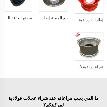
بيع الجملة إطارات شاحنات فولاذية بقياس 7.5x19.5 إنش إطارات شاحنات 19.5 إطارات شاحنات 245/70R19.5
مصنع الحافة الصيني حافات وعجلات مخصصة 8.5-20 حافات فولاذية للشاحنات إطارات شاحنة 1200-20
إطارات زراعية 13*15.5 إطارات فولاذية 13x15.5 للإطارات الزراعية 400/60-15.5
عجلة زراعية w15*28 ربط أجزاء آلات زراعية w15*28 حلقات فولاذية للإطارات الزراعية 16.9-28
ما الذي يجب مراعاته عند شراء عجلات فولاذية
لمركبتكم؟