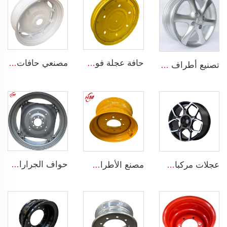
حافة عجلة فولاذية لجرار W8x48 W8x32 أطراف زراعية لمطاط جرار 9.5-48
مصنعي حافات الجرارات W12x38 أطراف زراعية عجلات 13.6-38 إطارات للجرارات الزراعية
تصنيع أطراف مسبوكة 4 فتحات عجلات سبيكة OEM 5.5Jx14 15 17 18 19 بوصة 4x100 4x108 للأطراف الأصلية
حواف الجرارات الزراعية W12*38 ملائمة للإطارات الزراعية 13.6-38 مباعة لتخصيص الحواف
عجلات مركبات ركاب من الألمنيوم قطر 20 إنشًا 5 فتحات عجلة سبيكة لسيارات 255/45R22
مصنع الأطراف أطراف فولاذية قابلة للانزلاق لعجلات الحمالات الحجم 8.25 x 16.5 أطراف فولاذية مخصصة بـ 8 فتحات إطارات الحجم 10-16.5