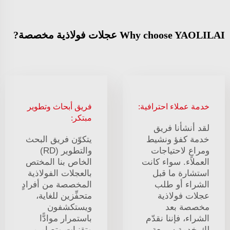
Why choose YAOLILAI عجلات فولاذية مخصصة?
خدمة عملاء احترافية:
فريق أبحاث وتطوير
مبتكر:
لقد أنشأنا فريق
خدمة كفؤ ونشيط
يتكوّن فريق البحث
ومراعٍ لاحتياجات
والتطوير (RD)
العملاء. سواء كانت
الخاص بنا المختص
استشارة ما قبل
بالعجلات الفولاذية
الشراء أو طلب
المخصصة من أفرادٍ
عجلات فولاذية
متحفِّزين للغاية،
مخصصة بعد
ويستكشفون
الشراء، فإننا نقدّم
باستمرار موادًّا
لك خدمة سريعة
وتقنياتٍ وتصاميم