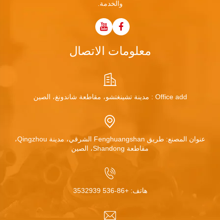
والخدمة.
معلومات الاتصال
Office add : مدينة تشينغتشو، مقاطعة شاندونغ، الصين
عنوان المصنع: طريق Fenghuangshan الشرقي، مدينة Qingzhou،
مقاطعة Shandong، الصين
هاتف:
+86-536 3532939