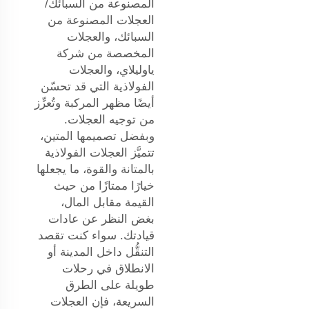
المصنوعة من السبائك/
العجلات المصنوعة من
السبائك، والعجلات
المخصصة من شركة
ياوليلاي، والعجلات
الفولاذية التي قد تحسّن
أيضًا مظهر المركبة وتُعزِّز
من توجيه العجلات.
وبفضل تصميمها المتين،
تتميَّز العجلات الفولاذية
بالمتانة والقوة، ما يجعلها
خيارًا ممتازًا من حيث
القيمة مقابل المال،
بغض النظر عن عادات
قيادتك. سواء كنت تقصد
التنقُّل داخل المدينة أو
الانطلاق في رحلات
طويلة على الطرق
السريعة، فإن العجلات