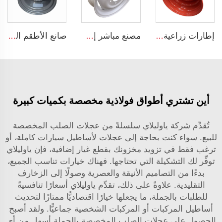
إطارات زراعية 13*15.5 إطارات فولاذية 13x15.5 للإطارات الزراعية 400/60-15.5
مصنع مباشر إطار الجرار مقاس 4.5x16 يناسب الإطارات 650-16 محور العجلة محور العجلة
صانع الأطقم الصيني أطقم جرارات زراعية مقاس 13x17 لمقطورات الجرارات للإطارات 15.0/55-17
أين تشتري أطواق فولاذية مخصصة بكميات كبيرة
تُقدِّم شركة ياوليلاي سلسلةً من عجلات الصلب المخصصة
للبيع. سواء كنت بحاجة إلى عجلات لأساطيل سيارات كاملة، أو
ترغب فقط في تزويد مخزونك بقطع غيار إضافية، فإن ياوليلاي
توفِّر لك التشكيلة التي تحتاجها. فهناك خيارات تناسب الجميع،
بدءًا من التصاميم الأنيقة والعصرية وصولًا إلى الزخارف
التقليدية. علاوةً على ذلك، تقدِّم ياوليلاي أسعارًا تنافسيةً
للطلبات بالجملة، ما يجعلها خيارًا اقتصاديًّا ممتازًا لتحديث
أساطيل المركبات أو المركبات الشخصية جماعيًّا. ولقد أصبح
الحصول على عجلات الصلب المخصصة بالجملة أسهل من أي