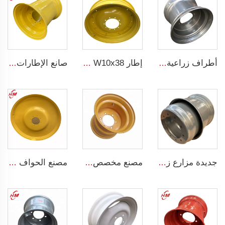
أطراف زراعية صينية 16*22.5 أطراف المقطورة تناسب الإطارات الفولاذية الزراعية 16*22.5
إطار W10x38 أطراف فولاذية زراعية للإطار 11.2-38 مصنعي أطراف الجرارات
صانع الإطارات 18x16.1 عجلات زراعية لجرارات لإطارات 22.5-16.1
جديدة مزارع زراعية وأطراف فولاذية 14x22.5 للإطارات 445/65R22.5
مصنع مخصص أطراف عجلات فولاذية خارج الطرق 13X15.5 لإطارات الحفارات 400/60-15.5
مصنع الحواف الصينية حافة الجرار الزراعية W8x48 قابلة للتخصيص للإطارات الحجم 8*48 حواف للإطارات 9.5-48