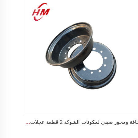
حافة ومحور صيني لمكونات الشوكة 2 قطعة عجلات 5.00F-10 للعجلات الحجم 650-10 لاطارات شاحنة الشوكة