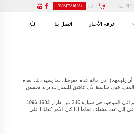
ًا إلكترونيًا:
اتصل بنا:
+86 13806476616
غرفة الأخبار
اتصل بنا
اق (ومن يمكن أن يلومهم). في حالة عدم معرفتك لما يعنيه ذلك! هذه
وقت. وبالمثل، فهي مناسبة لأي عاشق للسيارات يريد تحسين
بمعنى آخر، هذه أنواع عجلات محددة للسيارات ذات 6 براغي تثبيت ونمط براغي يبلغ قطره 5.5 بوصة، وهو نفس نمط البراغي الموجود في سيارة S10 من طراز 1983-1996
غي إلى عدد مختلف تماماً إذا كان الأمر كذلك! على