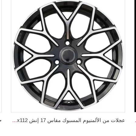
ود و كروم لشاحنات
عجلات من الألمنيوم المسبوك مقاس 17 إنش 5x112 لعجلات السيارات مقاس 195/40R17 و205/40R17 لإطارات السيارات