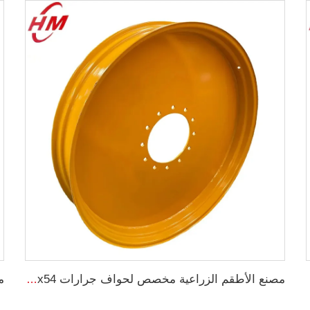
ية 16.9-28
مصنع الأطقم الزراعية مخصص لحواف جرارات W10x54 مقاس 10*54 ومتوافق مع إطارات 12.4-54