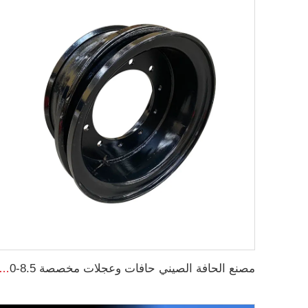
مصنع الحافة الصيني حافات وعجلات مخصصة 8.5-20 حافات فولاذية للشاحنات إطارات شا