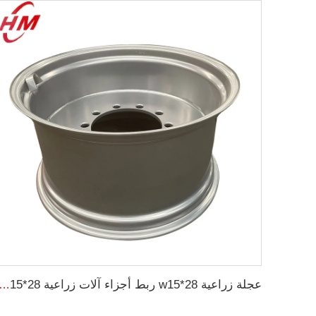
عجلة زراعية w15*28 ربط أجزاء آلات زراعية w15*28 حلقات فولاذية للإطارات الزراع