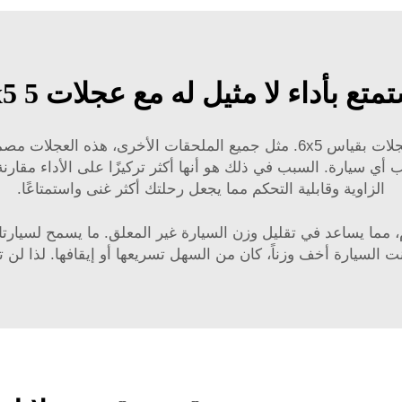
متع بأداء لا مثيل له مع عجلات 6x5 5
ستفاجأ بمدى تغيير سيارتك في معاملتك بعد إضافة العجلات بقياس 6x5. مثل جمي
أي سيارة. السبب في ذلك هو أنها أكثر تركيزًا على الأداء مقارن
الزاوية وقابلية التحكم مما يجعل رحلتك أكثر غنى واستمتاعًا.
ات بقياس 6x5 هي من الألمنيوم، مما يساعد في تقليل وزن السيارة غير المعلق.
نت السيارة أخف وزناً، كان من السهل تسريعها أو إيقافها. لذا لن 