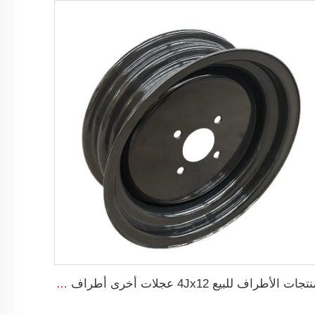
منتجات الأطراف للبيع 4Jx12 عجلات أخرى أطراف شاحنة مقطورة زراعية 145/70R12 إطارات زراعية