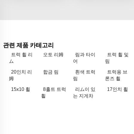
관련 제품 카테고리
트럭 휠 리
오토 리姆
림과 타이
트럭 휠 및
ム
어
림
20인치 리
합금 림
흰색 트럭
트럭용 브
姆
림
론즈 휠
15x10 휠
8홀트 트럭
리ム이 있
17인치 휠
휠
는 지게차