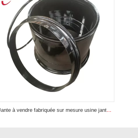
Jante à vendre fabriquée sur mesure usine jantes chargeur 20-26 pour pneu 23.1-26