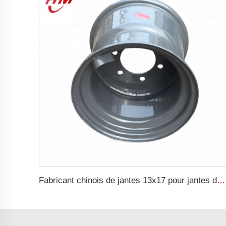
Fabricant chinois de jantes 13x17 pour jantes de remorque de tracteur agricole pour pneus 15.0/55-17