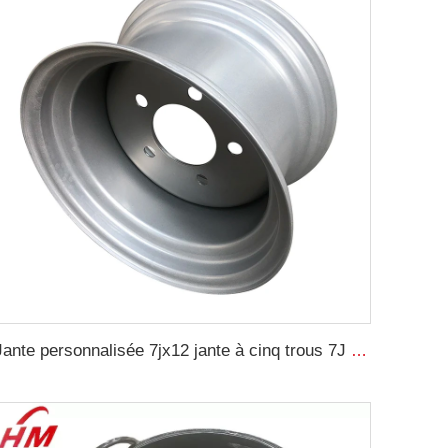
Jante personnalisée 7jx12 jante à cinq trous 7J *12 jante en acier usine