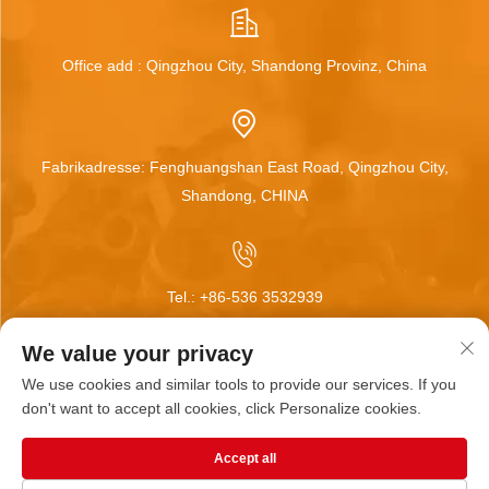
Office add : Qingzhou City, Shandong Provinz, China
Fabrikadresse: Fenghuangshan East Road, Qingzhou City,
Shandong, CHINA
Tel.:
+86-536 3532939
We value your privacy
We use cookies and similar tools to provide our services. If you
E-Mail:
[email protected]
don't want to accept all cookies, click Personalize cookies.
Accept all
Copyright © Qingzhou Huamei Wheel Co.,Ltd Alle Rechte