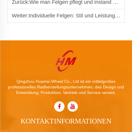
Zurück:
Wie man Felgen pflegt und instand hält: Eine vollständige Anleitung
Weiter:
Individuelle Felgen: Stil und Leistung verbessern
Qingzhou Huamei Wheel Co., Ltd ist ein mittelgroßes
professionelles Radherstellungsunternehmen, das Design und
Entwicklung, Produktion, Vertrieb und Service vereint.
KONTAKTINFORMATIONEN