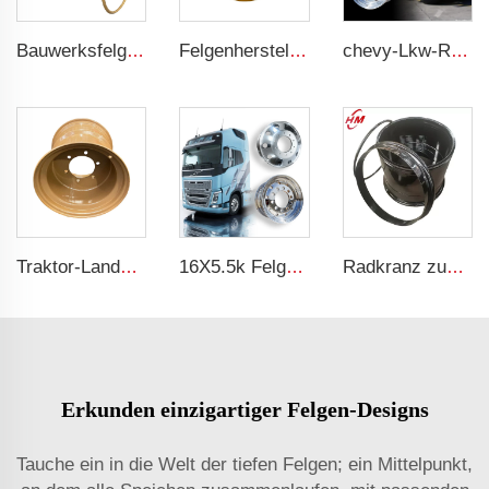
Bauwerksfelgen 22.0/3.0-25 OTR-Felgen 5Stück Stahlfelgen TL 26.5R25 Baureifen
Felgenhersteller Schleiferlenkung Laderfelgen 8.25 x 16.5 Stahlfelgen auf Bestellung 8 Löcher 10-16.5 Ladereifen
chevy-Lkw-Räder 11r22.5 17.5 20 Zoll 24 22.5 4x4 schwarze und chromierte Räder für LKW
Traktor-Landwirtschaftsrad 16x17 Agrar-Stahlradscheiben für 500/50-17 Aufbau-Reifen
16X5.5k Felgen für LKW oder Räder aus Legierungen
Radkranz zum Verkauf, werksseitig angepasst, 20-26 Laderäder für Reifen 23.1-26
Erkunden einzigartiger Felgen-Designs
Tauche ein in die Welt der tiefen Felgen; ein Mittelpunkt,