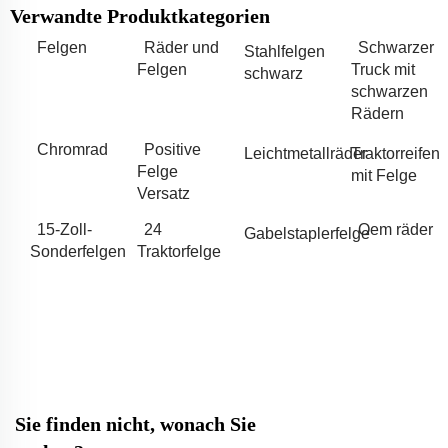
Verwandte Produktkategorien
Felgen
Räder und
Schwarzer
Stahlfelgen
Felgen
Truck mit
schwarz
schwarzen
Rädern
Chromrad
Positive
Leichtmetallräder
Traktorreifen
Felge
mit Felge
Versatz
15-Zoll-
24
Oem räder
Gabelstaplerfelge
Sonderfelgen
Traktorfelge
Sie finden nicht, wonach Sie