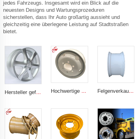
jedes Fahrzeugs. Insgesamt wird ein Blick auf die
neuesten Designs und Wartungsprozeduren
sicherstellen, dass Ihr Auto großartig aussieht und
gleichzeitig eine überlegene Leistung auf Stadtstraßen
bietet.
Hochwertige Lkw-Radfelge 6.75x22.5 Stahlradkante mit 6 Löchern für Lkw-Räder für 225/70R22.5 Reifen
Felgenverkauf Baumaschinen-Ersatzteile 14x24 Andere Felge Stahl 17.5L-24 Reifenersteller
Hersteller gefertigte Räder 4 Löcher OEM Felgen 5.5Jx14 15 17 18 19 Zoll 4x100 4x108 Für Originalräder