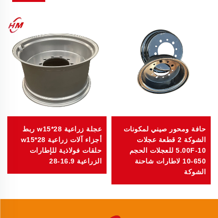
حافة ومحور صيني لمكونات
عجلة زراعية w15*28 ربط
الشوكة 2 قطعة عجلات
أجزاء آلات زراعية w15*28
5.00F-10 للعجلات الحجم
حلقات فولاذية للإطارات
650-10 لاطارات شاحنة
الزراعية 16.9-28
الشوكة