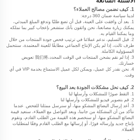
الأسئلة الشائعة 
1. كيف نضمن مصالح العملاء؟ 
لدينا سياسة ضمان 360 درجة: 
1. بعد أن وافقت على العينة، قبل أن تضع طلبًا وتدفع المبلغ المبدئي، 
يمكنك زيارة مصانعنا، نحن واثقون بأنك ستشعر بإعجاب كبير بما نملكه 
وما يمكننا القيام به. 
2. قبل التسليم، ندعم عملائنا في ترتيب فحص جودة المنتجات من خلال 
طرف ثالث، إذا لم يكن الإنتاج الجماعي مطابقًا للعينة المعتمدة، سنتحمل 
المسؤولية الكاملة. 
3. إذا لم نقم بشحن المنتجات في الوقت المحدد،我们将 تعويض 
خسارتك. 
4. نحن نقدر كل عميل، ويمكن لكل عميل الاستمتاع بخدمة VIP في أي 
وقت. 
2. كيف نحل مشكلات الجودة بعد البيع؟ 
1. التقط صورًا للمشكلات وأرسلها لنا 
2. قم بتصوير فيديو للمشكلات وأرسلها لنا 
3. أعد إرسال البضائع المشكو منها، أو سنرسل ممثلنا للفحص. عندما 
نتأكد من أن المشكلة من جانبنا، وبعد التواصل مع العملاء، سنعيد قيمة 
البضائع المشكو منها، أو سنخصم هذه القيمة من الطلب القادم، ونقوم 
بإنتاج جديد وإرساله فورًا، أو إرسالها مع الطلب القادم وفقًا لمتطلبات 
العملاء. 