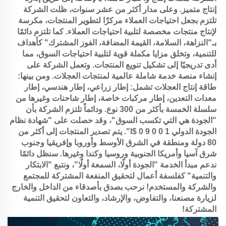
إنتاج متميز. وعلى مدار أكثر من عشر سنوات، ظلت الشركة 
تلتزم بجعل احتياجات العملاء مركزًا لتطوير المنتجات، مكرسة 
لإنتاج منتجات مخصصة لتلبية احتياجات العملاء. كما تلتزم دائمًا 
بـ"النزاهة، السلامة، القيمة المضافة، الفوز المشترك" كأهداف 
للتنمية، وتخلق مزايا مكملة قوية لتلبية احتياجات السوق، مما 
أدى تدريجيًا إلى تشكيل تنويع المنتجات. وتعمل الشركة على 
إنشاء منصة خدمة شاملة عالمية لمنتجات العجلات. ومن بينها: 
طاقة إنتاج العجلات تشمل: إطار زراعي، إطار هندسي، إطار 
معدات التعدين، إطار مركبات خاصة، إطار شاحنات وغيرها من 
سلسلة الخمسة بأكثر من 300 نوع. ودائماً تلتزم الشركة بأن 
"الجودة هي التي تكسب السوق"، وقد حصلت على "شهادة نظام 
الجودة الدولي l$ 0 9 0 0 1". يتم تصدير المنتجات إلى أكثر من 
80 دولة ومنطقة في الشرق الأوسط وأوروبا وإفريقيا وجنوب 
شرق آسيا وأمريكا الجنوبية وروسيا وكندا وغيرها. سنظل دائمًا 
ندعم مبدأ الخدمة "الجودة أولًا، السمعة أولًا"، ونتبع "الابتكار 
والتنمية" كفلسفة أعمال لتحقيق المنفعة المشتركة للمجتمع 
والشركة والمستخدم! نرحب بصدق بأصدقاء من الداخل والخارج 
لزيارة مصنعنا، والتفاوض، والإرشاد، والتعاون لتحقيق التنمية 
المشتركة! 