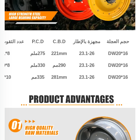
حجم العجلة
مجهزة بالإطار
C.B.D
P.C.D
عدد الثقوب *
DW20*16
23.1-26
221mm
275ملم
8*21
DW20*16
23.1-26
290مم
330ملم
8*20
DW20*16
23.1-26
281mm
335مم
10*26