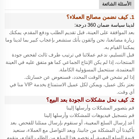
الأسئلة الشائعة
1. كيف نضمن مصالح العملاء؟
لدينا سياسة ضمان 360 درجة:
بعد الموافقة على العينة، قبل تقديم الطلب ودفع المقدم، يمكنك
زيارة مصانعنا، نحن واثقون بأنك ستشعر بإعجاب كبير بما لدينا وما
يمكننا القيام به.
قبل التسليم، ندعم عملائنا في ترتيب طرف ثالث لفحص جودة
المنتجات، إذا لم يكن الإنتاج الجماعي كما هو متفق عليه في العينة
المعتمدة، سنتحمل المسؤولية الكاملة.
إذا لم نشحن في الوقت المحدد، فسنعوض عن خسارتك.
نعتز بكل عميل، ويمكن لكل عميل الاستمتاع بخدمة VIP منا في
أي وقت.
2. كيف نحل مشكلات الجودة بعد البيع؟
قم بتصوير المشكلات وأرسلها إلينا
قم بتسجيل فيديوهات للمشكلات وأرسلها إلينا
أعد إرسال السلع المعيبة، أو سنقوم بإرسال ممثلنا للفحص. بعد
تأكيدنا أن المشكلة من جانبنا، وبعد التواصل مع العملاء، سنعيد
قيمة السلع المعيبة، أو نخصم هذا المبلغ من الطلب القادم، ونقوم