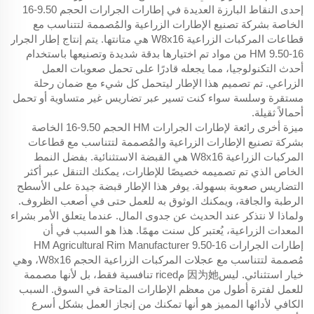
إحدى النقاط البارزة العديدة في إطارات الجرارات الحجم 9.50-16
الخاصة بشركة تصنيع الإطارات الزراعية والمُصممة لتتناسب مع
قطاعات المركبات الزراعية W8x16 هي متانتها. يتم إنتاج إطار الجرار
HM 9.50-16 من مواد تم اختيارها بدقة شديدة وتصنيعها باستخدام
أحدث التكنولوجيا، مما يجعله قادرًا على تحمل صعوبات العمل
الزراعي. تم تصميم هذا الإطار ليتحمل كل شيء مع ضمان رحلة
مستقرة وسلسة سواء كنت تسير عبر تضاريس غير متساوية أو تحمل
أحمالاً ثقيلة.
ميزة أخرى رائعة لإطارات الجرارات HM الحجم 9.50-16 الخاصة
بشركة تصنيع الإطارات الزراعية والمُصممة لتتناسب مع قطاعات
المركبات الزراعية W8x16 هي القبضة الاستثنائية. بفضل النمط
الخاص الذي تم تصميمه خصيصًا للإطارات، يمكنك التنقل عبر أكثر
التضاريس صعوبة بسهولة. يوفر هذا الإطار قبضة جيدة على الأسطح
الرطبة والجافة، ويمكنك الوثوق به للعمل حتى في أصعب الظروف.
ولماذا لا نتذكر عند الحديث عن جدوى المال. عندما يتعلق الأمر بشراء
المعدات الزراعية، يُعتبر كل سنت مهمًا. هذا هو السبب في أن
إطارات الجرارات HM Agricultural Rim Manufacturer 9.50-16
مُصممة لتتناسب مع عجلات المركبات الزراعية الحجم W8x16، وهي
خيار استثنائي. ليس因为她 مriced تنافسية فقط، بل لأنها مصممة
للعمل لفترة أطول من معظم الإطارات المتاحة في السوق. السبب
الكافي لأدائها المميز هو أنها تمكنك من إنجاز العمل بشكل أسرع