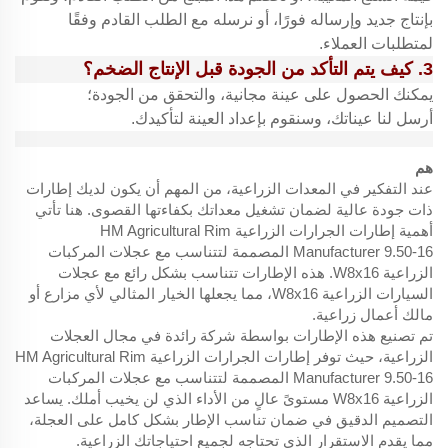
بإنتاج جديد وإرساله فورًا، أو نرسله مع الطلب القادم وفقًا
لمتطلبات العملاء.
3. كيف يتم التأكد من الجودة قبل الإنتاج الضخم؟
يمكنك الحصول على عينة مجانية، والتحقق من الجودة؛
أرسل لنا عيناتك، وسنقوم بإعداد العينة لتأكيدك.
هم
عند التفكير في المعدات الزراعية، من المهم أن يكون لديك إطارات
ذات جودة عالية لضمان تشغيل معداتك بكفاءتها القصوى. هنا تأتي
أهمية إطارات الجرارات الزراعية HM Agricultural Rim
Manufacturer 9.50-16 المصممة لتتناسب مع عجلات المركبات
الزراعية W8x16. هذه الإطارات تتناسب بشكل رائع مع عجلات
السيارات الزراعية W8x16، مما يجعلها الخيار المثالي لأي مزارع أو
مالك أعمال زراعية.
تم تصنيع هذه الإطارات بواسطة شركة رائدة في مجال العجلات
الزراعية، حيث توفر إطارات الجرارات الزراعية HM Agricultural Rim
Manufacturer 9.50-16 المصممة لتتناسب مع عجلات المركبات
الزراعية W8x16 مستوىً عالٍ من الأداء الذي لن يخيب أملك. يساعد
التصميم الدقيق في ضمان تناسب الإطار بشكل كامل على العجلة،
مما يقدم الاستقرار الذي تحتاجه لجميع احتياجاتك الزراعية.