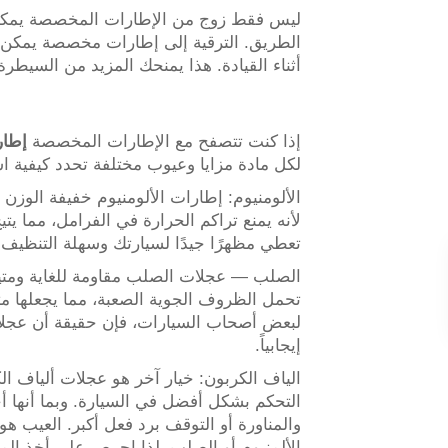
ليس فقط زوج من الإطارات المخصصة يمكن 
الطريق. الترقية إلى إطارات مخصصة يمكن أن
أثناء القيادة. هذا يمنحك المزيد من السيطر
إذا كنت تتصفح مع الإطارات المخصصة
إطار
لكل مادة مزايا وعيوب مختلفة تحدد كيفية ا
الألومنيوم: إطارات الألومنيوم خفيفة الوز
لأنه يمنع تراكم الحرارة في الفرامل، مما يتي
تعطي مظهرًا جيدًا لسيارتك وسهلة التنظيف و
الصلب — عجلات الصلب مقاومة للغاية ومتين
تحمل الظروف الجوية الصعبة، مما يجعلها مثا
لبعض أصحاب السيارات، فإن حقيقة أن عجلات
إيجابياً.
الياف الكربون: خيار آخر هو عجلات ألياف ال
التحكم بشكل أفضل في السيارة. وبما أنها أ
والمناورة أو التوقف برد فعل أكبر. العيب ه
الألمنيوم أو الصلب، لذا احرص على أخذ الميز