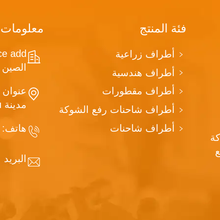
فئة المنتج
معلومات 
أطراف زراعية
الصين
أطراف هندسية
أطراف مقطورات
مدينة Qingzhou، مقاطعة Shandong، الصين
أطراف شاحنات رفع الشوكة
أطراف شاحنات
هاتف:
2939
 هي شركة
البريد 