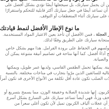
أن يجمل سيارتك، بل سيجعلها أيضًا تؤدي بشكل أفضل على
 تساعد أيضًا في جعل سيارتك أكثر قابلية للتحكم واستقرارًا
ة على سيارتك أثناء المنعطفات أو التوقف.
ما نوع الإطار الأفضل لنمط قيادتك
 العجلة
، فمن الأفضل أن تأخذ بعين الاعتبار المواد المستخدمة.
ستجابة سيارتك على الطريق وفقًا لذلك.
ن وتُسهم في الحفاظ على برودة الفرامل. هذا مهم بشكل خاص
ح أداءً أفضل. كما أنها متاحة في تصاميم أنيقة متنوعة يمكن أن
الصيانة.
ة. يمكنها تحمل الطقس القاسي، ولديها عمر طويل، ويمكنها
لية للسائقين الذين مرّوا بتجارب في مناخات مختلفة. بالنسبة
 الصلب تكون عادة أقل تكلفة من الأنواع الأخرى قد تكون أمراً
كربون. إنها شديدة الصلابة وخفيفة الوزن، مما يسمح بتسريع أو
خف وزناً، فهي أيضاً تساعد سيارتك على التسارع بشكل أسرع
و أن عجلات ألياف الكربون تميل لأن تكون أغلى سعراً من
انية في الاعتبار.