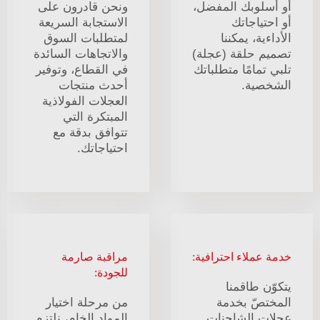
أو أسلوبك المفضل،
ونحن قادرون على
أو احتياجاتك
الاستجابة السريعة
الأداءية، يمكننا
لمتطلبات السوق
تصميم حلقة (عجلة)
والاتجاهات السائدة
تلبي تمامًا متطلباتك
في القطاع، وتوفير
الشخصية.
أحدث منتجات
العجلات الفولاذية
المبتكرة التي
تتوافق بدقة مع
احتياجاتك.
خدمة عملاء احترافية:
مراقبة صارمة
للجودة:
يتكوّن طاقمنا
المختصّ بخدمة
من مرحلة اختيار
عجلات الشاحنات
المواد الخام، نلتزم