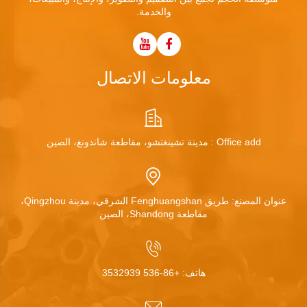
والخدمة.
معلومات الاتصال
Office add : مدينة تشينغتشو، مقاطعة شاندونغ، الصين
عنوان المصنع: طريق Fenghuangshan الشرقي، مدينة Qingzhou،
مقاطعة Shandong، الصين
هاتف:
+86-536 3532939