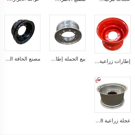
بيع الجملة إطارات شاحنات فولاذية بقياس 7.5x19.5 إنش إطارات شاحنات 19.5 إطارات شاحنات 245/70R19.5
مصنع الحافة الصيني حافات وعجلات مخصصة 8.5-20 حافات فولاذية للشاحنات إطارات شاحنة 1200-20
إطارات زراعية 13*15.5 إطارات فولاذية 13x15.5 للإطارات الزراعية 400/60-15.5
عجلة زراعية w15*28 ربط أجزاء آلات زراعية w15*28 حلقات فولاذية للإطارات الزراعية 16.9-28