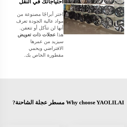
احتياجاتك في النقل
اختر أبراجًا مصنوعة من
مواد عالية الجودة تعرف
أنها لن تتآكل أو تتعفن.
هذا
عجلات ذات تعويض
سيزيد من عمرها
الافتراضي ويحمي
مقطورة الخاص بك.
Why choose YAOLILAI مسطر عجلة الشاحنة?