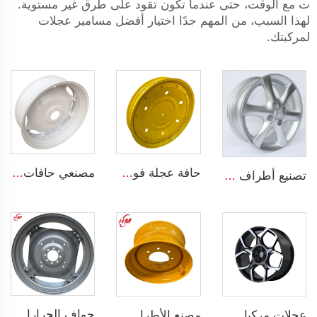
ت مع الوقت، حتى عندما تكون تقود على طرق غير مستوية.
لهذا السبب، من المهم جدًا اختيار أفضل مسامير عجلات
لمركبتك.
حافة عجلة فولاذية لجرار W8x48 W8x32 أطراف زراعية لمطاط جرار 9.5-48
مصنعي حافات الجرارات W12x38 أطراف زراعية عجلات 13.6-38 إطارات للجرارات الزراعية
تصنيع أطراف مسبوكة 4 فتحات عجلات سبيكة OEM 5.5Jx14 15 17 18 19 بوصة 4x100 4x108 للأطراف الأصلية
حواف الجرارات الزراعية W12*38 ملائمة للإطارات الزراعية 13.6-38 مباعة لتخصيص الحواف
عجلات مركبات ركاب من الألمنيوم قطر 20 إنشًا 5 فتحات عجلة سبيكة لسيارات 255/45R22
مصنع الأطراف أطراف فولاذية قابلة للانزلاق لعجلات الحمالات الحجم 8.25 x 16.5 أطراف فولاذية مخصصة بـ 8 فتحات إطارات الحجم 10-16.5