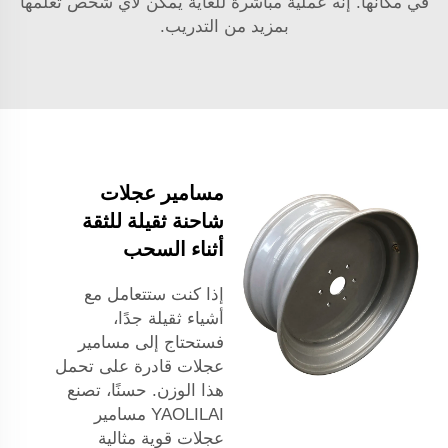
في مكانها. إنه عملية مباشرة للغاية يمكن لأي شخص تعلمها
بمزيد من التدريب.
مسامير عجلات
شاحنة ثقيلة للثقة
أثناء السحب
إذا كنت ستتعامل مع
أشياء ثقيلة جدًا،
فستحتاج إلى مسامير
عجلات قادرة على تحمل
هذا الوزن. حسنًا، تصنع
YAOLILAI مسامير
عجلات قوية مثالية