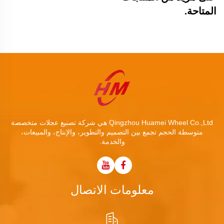
المتاحة.
Qingzhou Huamei Wheel Co.,Ltd هي شركة تصنيع عجلات متخصصة
متوسطة الحجم تجمع بين التصميم والتطوير، والإنتاج، والمبيعات،
والخدمة.
معلومات الاتصال