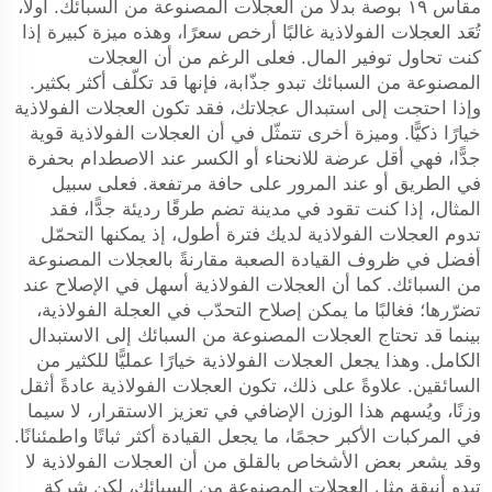
مقاس ١٩ بوصة بدلًا من العجلات المصنوعة من السبائك. أولًا،
تُعَد العجلات الفولاذية غالبًا أرخص سعرًا، وهذه ميزة كبيرة إذا
كنت تحاول توفير المال. فعلى الرغم من أن العجلات
المصنوعة من السبائك تبدو جذّابة، فإنها قد تكلّف أكثر بكثير.
وإذا احتجت إلى استبدال عجلاتك، فقد تكون العجلات الفولاذية
خيارًا ذكيًّا. وميزة أخرى تتمثّل في أن العجلات الفولاذية قوية
جدًّا، فهي أقل عرضة للانحناء أو الكسر عند الاصطدام بحفرة
في الطريق أو عند المرور على حافة مرتفعة. فعلى سبيل
المثال، إذا كنت تقود في مدينة تضم طرقًا رديئة جدًّا، فقد
تدوم العجلات الفولاذية لديك فترة أطول، إذ يمكنها التحمّل
أفضل في ظروف القيادة الصعبة مقارنةً بالعجلات المصنوعة
من السبائك. كما أن العجلات الفولاذية أسهل في الإصلاح عند
تضرّرها؛ فغالبًا ما يمكن إصلاح التحدّب في العجلة الفولاذية،
بينما قد تحتاج العجلات المصنوعة من السبائك إلى الاستبدال
الكامل. وهذا يجعل العجلات الفولاذية خيارًا عمليًّا للكثير من
السائقين. علاوةً على ذلك، تكون العجلات الفولاذية عادةً أثقل
وزنًا، ويُسهم هذا الوزن الإضافي في تعزيز الاستقرار، لا سيما
في المركبات الأكبر حجمًا، ما يجعل القيادة أكثر ثباتًا واطمئنانًا.
وقد يشعر بعض الأشخاص بالقلق من أن العجلات الفولاذية لا
تبدو أنيقة مثل العجلات المصنوعة من السبائك، لكن شركة