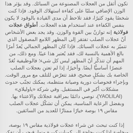
تكون أثقل من العجلات المصنوعة من السبائك. وقد يؤثر هذا
الوزن الإضافي سلبًا على كفاءة استهلاك الوقود. فإذا كنت
شخصًا يقود كثيرًا، فقد تلاحظ أن مدى القيادة بالوقود لا يكون
بنفس الكفاءة عند استخدام هذه العجلات.
أطواق عجلات
فولاذية
إنه توازنٌ بين القوة والوزن. وقد يجد بعض الأشخاص
أنّ عجلات الصلب تفتقر إلى المظهر اللامع المصقول الذي
تتميّز به عجلات السبائك. فإذا كان المظهر الجمالي يُعدّ أمرًا
بالغ الأهمية بالنسبة لك، فقد يُعتبر هذا عيبًا. ومع ذلك، من
المهم أن تتذكّر أنّ المظهر ليس كل شيء؛ فالوظيفية تُعَدّ
عنصرًا أساسيًّا أيضًا. وأخيرًا، إذا لم تعتنِ بعجلات الصلب
الخاصة بك بشكلٍ صحيح، فقد تتعرّض للتلف مع مرور الوقت.
وبإجراء فحوصات دورية وصيانة منتظمة، يمكنك تجنّب حدوث
مشكلات أكبر في المستقبل. وفي شركة «ياوليلاي»
(YAOLILAI)، نوصي دائمًا بمراقبة عجلاتك والاعتناء بها.
وبفضل الرعاية المناسبة، يمكن أن تشكّل عجلات الصلب
مقاس ١٩ بوصة خيارًا ممتازًا للعديد من السائقين.
إذا كنت تبحث عن شراء عجلات فولاذية مقاس ١٩ بوصة،
وبخاصة إذا كنت بحاجة إلى كميات كبيرة منها، فيجب أن تفكر