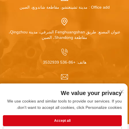
Office add : مدينة تشينغتشو، مقاطعة شاندونغ، الصين
عنوان المصنع: طريق Fenghuangshan الشرقي، مدينة Qingzhou،
مقاطعة Shandong، الصين
هاتف:
+86-536 3532939
البريد الإلكتروني:
[email protected]
We value your privacy
We use cookies and similar tools to provide our services. If you
don't want to accept all cookies, click Personalize cookies.
حقوق النسخ محفوظة © شركة تشينغتشو هوا مي للعجلات
المحدودة. جميع الحقوق محفوظة |
المدونة
|
سياسة الخصوصية
Accept all