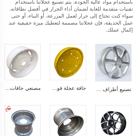
باستخدام مواد عالية الجودة، يتم تصنيع عجلاتنا باستخدام
تقنيات متقدمة للغاية لضمان أداء الجرار في أفضل نطاقاته.
سواء كنت تحتاج إلى جرار لعمل المزرعة، أو البناء، أو حتى
عمل الحديقة، فإن عجلاتنا مصممة لتعطيك ميزة حقيقية عند
إكمال عملك.
حافة عجلة فولاذية لجرار W8x48 W8x32 أطراف زراعية لمطاط جرار 9.5-48
مصنعي حافات الجرارات W12x38 أطراف زراعية عجلات 13.6-38 إطارات للجرارات الزراعية
تصنيع أطراف مسبوكة 4 فتحات عجلات سبيكة OEM 5.5Jx14 15 17 18 19 بوصة 4x100 4x108 للأطراف الأصلية