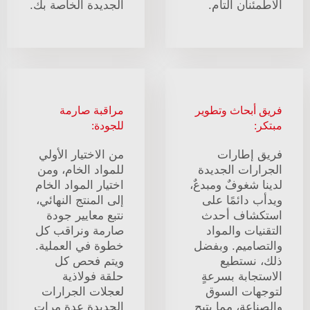
الاطمئنان التام.
الجديدة الخاصة بك.
فريق أبحاث وتطوير
مراقبة صارمة
مبتكر:
للجودة:
فريق إطارات
من الاختيار الأولي
الجرارات الجديدة
للمواد الخام، ومن
لدينا شغوفٌ ومبدعٌ،
اختيار المواد الخام
ويدأب دائمًا على
إلى المنتج النهائي،
استكشاف أحدث
نتبع معايير جودة
التقنيات والمواد
صارمة ونراقب كل
والتصاميم. وبفضل
خطوة في العملية.
ذلك، نستطيع
ويتم فحص كل
الاستجابة بسرعةٍ
حلقة فولاذية
لتوجهات السوق
لعجلات الجرارات
والصناعة، مما يتيح
الجديدة عدة مرات