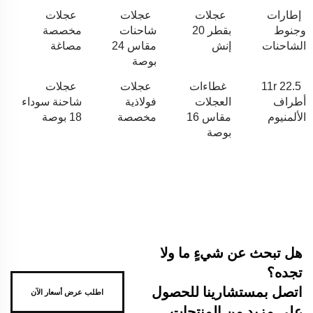
إطارات
عجلات
عجلات
عجلات
وجنوط
بقطر 20
شاحنات
مخصصة
الشاحنات
إنش
مقاس 24
مصاغة
بوصة
11r 22.5
غطاءات
عجلات
عجلات
أطراف
العجلات
فولاذية
شاحنة سوداء
الألمنيوم
مقاس 16
مخصصة
18 بوصة
بوصة
هل تبحث عن شيءٍ ما ولا
تجده؟
اتصل بمستشارينا للحصول
اطلب عرض أسعار الآن
على مزيد من المنتجات