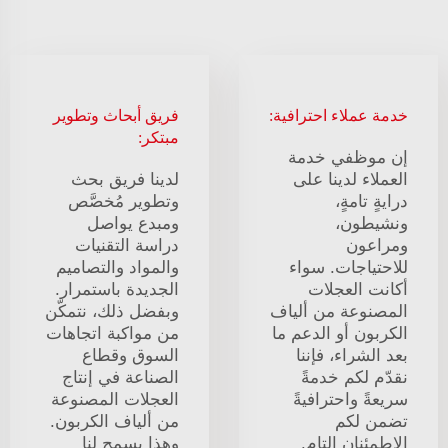
خدمة عملاء احترافية:
فريق أبحاث وتطوير
مبتكر:
إن موظفي خدمة
العملاء لدينا على
لدينا فريق بحث
درايةٍ تامةٍ،
وتطوير مُخصَّص
ونشيطون،
ومبدع يواصل
ومراعون
دراسة التقنيات
للاحتياجات. سواء
والمواد والتصاميم
أكانت العجلات
الجديدة باستمرار.
المصنوعة من ألياف
وبفضل ذلك، نتمكّن
الكربون أو الدعم ما
من مواكبة اتجاهات
بعد الشراء، فإننا
السوق وقطاع
نقدّم لكم خدمةً
الصناعة في إنتاج
سريعةً واحترافيةً
العجلات المصنوعة
تضمن لكم
من ألياف الكربون.
الاطمئنان التام.
وهذا يسمح لنا