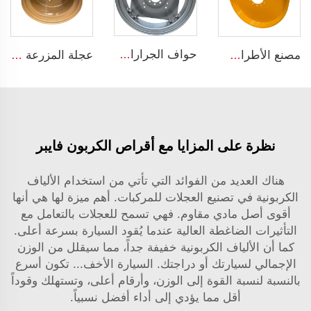
حواف الجرارات الزراعية W12*38 ملائمة للإطارات الزراعية 13.6-38 مباعة لتخصيص الحواف
مصنع الأطراف الزراعية تصنيع خاص W10x54 إطار الجرارة 10*54 يتناسب مع إطارات الحجم 12.4-54
عجلة المزرعة للجرار حجم 16x17 إطارات فولاذية زراعية للأحجام 500/50-17 للإطارات
نظرة على المزايا مع أقراص الكربون فايبر
هناك العديد من الفوائد التي تأتي من استخدام الألياف
الكربونية في تصنيع العجلات للمركبات. أهم ميزة لها هي أنها
أقوى أصل مادي مقاوم. فهي تسمح للعجلات بالتعامل مع
التأثيرات الضاغطة العالية عندما يُقود السيارة بسرعة أعلى.
كما أن الألياف الكربونية خفيفة جداً، مما سيقلل من الوزن
الإجمالي لسيارتك أو دراجتك. السيارة الأخف... تكون أسرع
بالنسبة لنسبة القوة إلى الوزن، وأرقام أعلى، وتستهلك وقوداً
أقل مما يؤدي إلى أداء أفضل نسبياً.