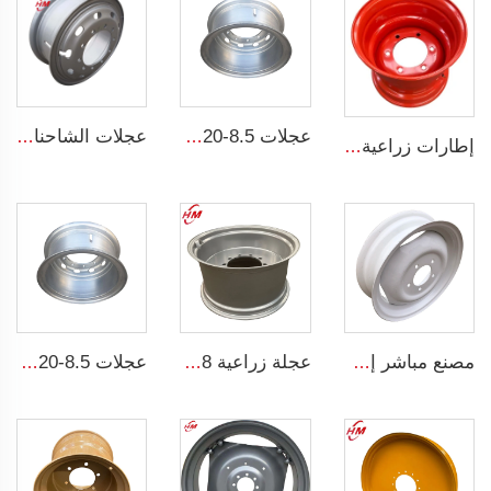
عجلات 8.5-20 حافات فولاذية للشاحنات إطارات شاحنة 1200-20 مخصصة بواسطة مصنع الحافة الصيني
عجلات الشاحنات الثقيلة 8.5-24 أطراف عجلات فولاذية 8.50-24 بوصة لعجلات الإطارات 1200-24
إطارات زراعية 13*15.5 إطارات فولاذية 13x15.5 للإطارات الزراعية 400/60-15.5
مصنع مباشر إطار الجرار مقاس 4.5x16 يناسب الإطارات 650-16 محور العجلة محور العجلة
عجلة زراعية w15*28 ربط أجزاء آلات زراعية w15*28 حلقات فولاذية للإطارات الزراعية 16.9-28
عجلات 8.5-20 حافات فولاذية للشاحنات إطارات شاحنة 1200-20 مخصصة بواسطة مصنع الحافة الصيني