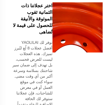
اختر عجلاتنا ذات
الثمانية ثقوب
الموثوقة والأنيقة
للحصول على قيمة لا
تُضاهى
توفر لك YAOLILAI
أفضل عجلات 8 لُغ لتُبرز
تميزك. هذه العجلات
ليست للعرض فحسب،
بل تهدف إلى ضمان سير
شاحنتك بسلاسة وسرعة
أكبر من أي وقت مضى.
سواء كنت في موقع
العمل أو في معرض
للشاحنات، فإن عجلاتنا
ستوفر لك الحافة
الإضافية للبقاء متقدماً.