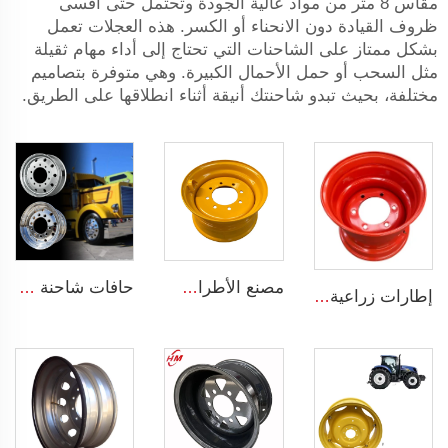
مقاس 8 متر من مواد عالية الجودة وتحتمل حتى أقسى
ظروف القيادة دون الانحناء أو الكسر. هذه العجلات تعمل
بشكل ممتاز على الشاحنات التي تحتاج إلى أداء مهام ثقيلة
مثل السحب أو حمل الأحمال الكبيرة. وهي متوفرة بتصاميم
مختلفة، بحيث تبدو شاحنتك أنيقة أثناء انطلاقها على الطريق.
مصنع الأطراف أطراف فولاذية قابلة للانزلاق لعجلات الحمالات الحجم 8.25 x 16.5 أطراف فولاذية مخصصة بـ 8 فتحات إطارات الحجم 10-16.5
حافات شاحنة شيفر 11r22.5 17.5 20 بوصة 24 22.5 4x4 أسود و كروم لشاحنات
إطارات زراعية 13*15.5 إطارات فولاذية 13x15.5 للإطارات الزراعية 400/60-15.5