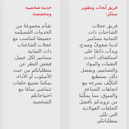
فريق أبحاث وتطوير
خدمة شخصية
مبتكر:
ومخصصة:
فريق عجلات
نقدِّم مجموعةً من
الشاحنات ذات
الخدمات المُصمَّمة
الثمانية مسامير
خصيصًا لتتناسب مع
لدينا شغوفٌ ومبدع،
عجلات الشاحنات
ويدأب دائمًا على
ذات الثمانية
استكشاف أحدث
مسامير لكل عميل.
التقنيات والمواد
فبغض النظر عن
والتصاميم. وبفضل
متطلباتكم من حيث
ذلك، نستطيع
الأسلوب أو الأداء،
التكيُّف بسرعة مع
يمكننا تصنيع حلقات
اتجاهات الصناعة
تتماشى تمامًا مع
والسوق، مما يمكِّننا
احتياجاتكم
من تزويدكم بأفضل
الشخصية.
الحلقات الفولاذية
التي تلبّي
متطلباتكم.