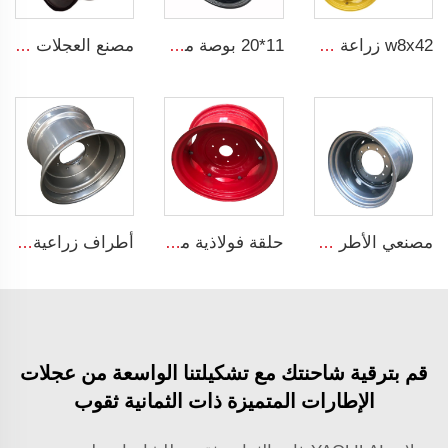
w8x42 زراعة massey جرار عجلات 10x24 18.4.34 إطار عجلة الجرار لـ uz mtz80
11*20 بوصة مركبات الطرق الوعرة أقراص عجلات فولاذية 11x20 العجلات لإطار 385/60R20
مصنع العجلات عجلات بلا أنبوب مقاس 8.25 * 22.5 عجلات شاحنة صلب مقاس 8.25 * 22.5 للاستخدام مع إطارات مقاس 11R22.5
مصنعي الأطر يبيعون الأطر الزراعية مع أطر الإطارات DW20x26
حلقة فولاذية مخصصة للجرارات مع عجلات مثبتة تناسب إطار إطارات الحجم 12.4-24 للأجهزة الزراعية
أطراف زراعية صينية 16*22.5 أطراف المقطورة تناسب الإطارات الفولاذية الزراعية 16*22.5
قم بترقية شاحنتك مع تشكيلتنا الواسعة من عجلات
الإطارات المتميزة ذات الثمانية ثقوب