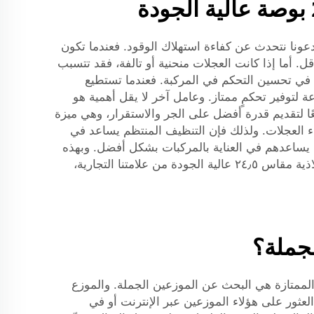
، خاصةً عند استخدام عجلات فولاذية مقاس 24.5 عالية الجودة. أولًا، دعونا نتحدث عن كفاءة استهلاك الوقود. فعندما تكون
. أما إذا كانت العجلات منحنية أو تالفة، فقد تتسبب
ة في تحسين التحكم في المركبة. فعندما تستطيع
 السائقين. وبعجلات YAOLILAI، يمكنك الوثوق بأنها مصنوعة لتوفير تحكمٍ ممتاز. وعامل آخر لا يقل أهمية هو
 وتتعاون هذه المكونات معًا لتقديم قدرة أفضل على الجر والاستقرار، وهي ميزة
داء العجلات. ولذلك فإن التنظيف المنتظم يساعد في
يساعدهم في العناية بالمركبات بشكل أفضل. وبهذه
الطريقة، يمكن لأس fleet الخاص بك أن يعمل لفترة أطول دون الحاجة إلى إصلاحات مكلفة. وباستثمارك في عجلات فولاذية مقاس ٢٤٫٥ عالية الجودة من علامتنا التجارية،
. وواحدة من الخيارات الممتازة هي البحث عن الموزعين الجملة. والموزع
العثور على هؤلاء الموزعين عبر الإنترنت أو في