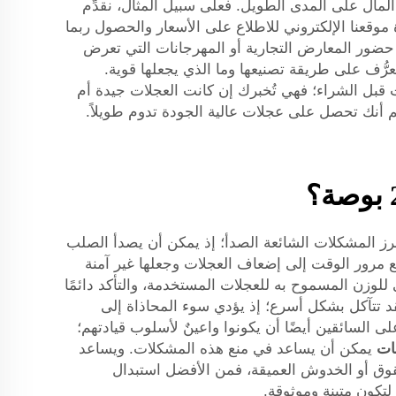
المال على المدى الطويل. فعلى سبيل المثال، نقدِّم
نك زيارة موقعنا الإلكتروني للاطلاع على الأسعار والحصول ربما
 حضور المعارض التجارية أو المهرجانات التي تعرض
عرُّف على طريقة تصنيعها وما الذي يجعلها قوية.
 قبل الشراء؛ فهي تُخبرك إن كانت العجلات جيدة أم
لم أنك تحصل على عجلات عالية الجودة تدوم طويلاً.
صحيح. ومن أبرز المشكلات الشائعة الصدأ؛ إذ يمكن أن يصدأ الصلب
ع مرور الوقت إلى إضعاف العجلات وجعلها غير آمنة
للوزن المسموح به للعجلات المستخدمة، والتأكد دائمًا
قد تتآكل بشكل أسرع؛ إذ يؤدي سوء المحاذاة إلى
ى السائقين أيضًا أن يكونوا واعينٌ لأسلوب قيادتهم؛
نات
يمكن أن يساعد في منع هذه المشكلات. ويساعد
قوق أو الخدوش العميقة، فمن الأفضل استبدال
تكون متينة وموثوقة.