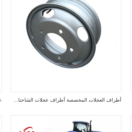
أطراف العجلات المخصصة أطراف عجلات الشاحنات الخفيفة 5.5x16 إطار فولاذي بقطر 16 بوصة 16x5.5