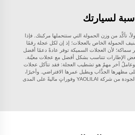
ركبتك. أولاً، تأكَّد من وزن الحمولة التي ستتحملها مركبتك. فإذا
يف الحمولة الخاص بالعجلات؛ إذ إن لكل عجلة رقمًا
ر سماكة؛ لأن العجلات السميكة توفر عادةً دعمًا أفضل
بعض الإطارات تتناسب بشكل أفضل مع عجلات معيَّنة.
 العجلات قادرة على استيعاب ذلك. وعاملٌ آخر مهمٌ هو تشطيب العجلة: فقد تتآكل عجلات
على مظهرها الجذَّاب ويطيل عمرها الافتراضي. وأخيرًا،
فكِّر في مدى تكرار استخدامك لمركبتك: فإذا استخدمتها يوميًّا في أعمال شاقة، فقد يوفِّر لك الاستثمار في عجلات عالية الجودة من شركة YAOLILAI وفوراتٍ ماليةً على المدى