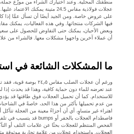
منطقتك المحلية. وعند اختيارك الشراء من موزِّع جملة، 
عجلات فولاذية مقاس 24.5 متينة ي
على عروض خاصة. ومن الجيد أيضًا أن تسأل عمَّا إذا ك
فيها الشركات منتجاتها. وفي هذه الفعاليات، يمكنك مقاب
وبعض الأحيان، يمكنك حتى التفاوض للحصول على سعر أفض
أن عملاء آخرين واجهوا مشكلات معها. فالشراء من علامة
ما المشكلات الشائعة في استخدام ا
ورغم أن عجلات الصلب م
عند تعرضه للماء دون حماية كافية، وهذا قد يحدث إذا 
للاستخدام. كما أن تحميل العجلات فوق طاقتها قد يؤدي 
من عدم تحميلها بأكثر من هذا الحد، خاصةً في الشاحنات
اهتراء غير متساوٍ، أي أن أجزاءً معينة من العجلة تتآك
فاصطدام العجلات بالحفر أو bumps قد يتسبب في تلفها. ويتطلب الحفاظ على العجلات
الفحص المنتظم للعجلات بحثًا عن علامات التلف أو ال
العجلات. واستخدام عجلات من علامة تجارية موثوقة مثل