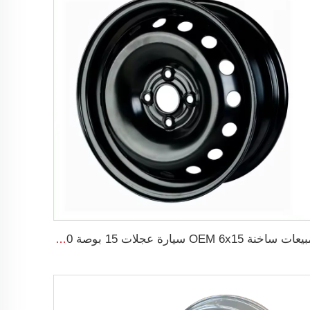
مبيعات ساخنة OEM 6x15 سيارة عجلات 15 بوصة 15x6 PCD 4x100 عجلات 15 بوصة عجلة فولاذية للسيارة