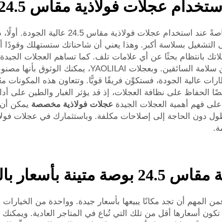
ت فولاذية مقاس 24.5 بوصة عالية الجودة
يمكن تحسين أداء أسطولك بسهولة أكبر مما تتصور
التشغيل بسلاسة أكبر. وهذا يعني أن شاحناتك ستستهلك وقودًا أقل
لاتك بانتظام بحثًا عن أي علامات تلف. كما تساهم العجلات الجيد
مركباتك الدوران والوقوف بشكلٍ سليم، فإن ذلك يضمن سلامة
ات: فإذا زوَّدت عجلاتك الفولاذية مقاس 24.5 بإطارات عالية الجودة، فستكوِّن فريقًا قويًّا.
يضًا الحفاظ على نظافة العجلات، إذ قد يؤثر الغبار والطين على أ
على فهم أهمية العجلات الجيدة
عجلات فولاذية مخصصة
يمكن أن 
أسعار بالجملة؟
 كنت بحاجة إلى شراء عجلات فولاذية مقاس 24.5، فمن المهم أن تجد مكانًا يبيعها بأسعار جيدة
تكون أسعارها أقل من تلك التي تُباع في المتاجر العادية. ويمكنك 