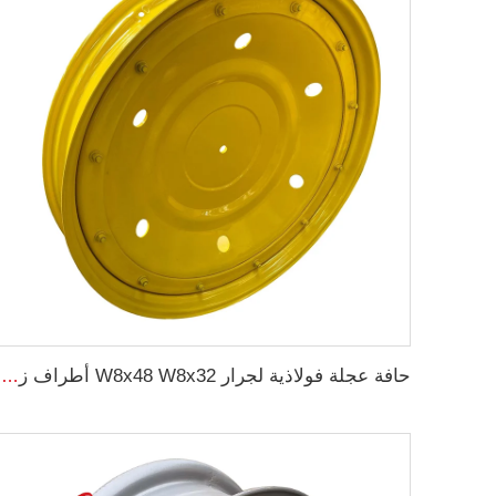
حافة عجلة فولاذية لجرار W8x48 W8x32 أطراف زراعية لمطاط جرار 9.5-48