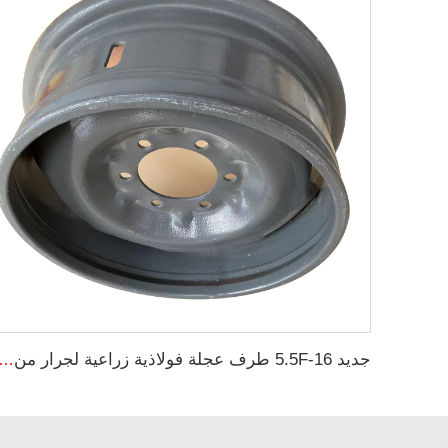
جديد 5.5F-16 طرف عجلة فولاذية زراعية لجرار من مصنع الأطراف 5.5-16 أطراف فولاذية للإط