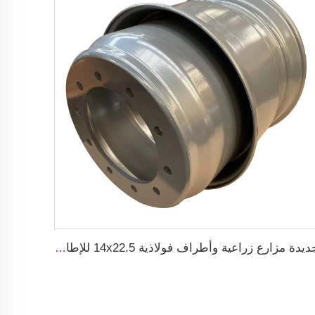
جديدة مزارع زراعية وأطراف فولاذية 14x22.5 للإطارات 445/65R22.5