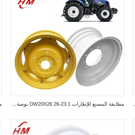
صة لعجلات الإطارات 1200-24
مطابقة المصنع للإطارات 23.1-26 DW20X26 بوصة عجلة فولاذية لجرار زراعي