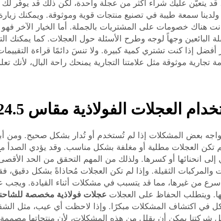
قد يتعيَّن عليك شراء أكثر من عجلة واحدة، لكن ذلك قد يوفِّر لك 
مكنك الاعتماد عليها. ولدينا سمعة طيبة في تصنيع منتجات قوية وموثوقة. ويمك
انت هناك خصومات على المشتريات بالجملة. أما الخيار الآخر فهو
لة البائعين وجهاً لوجه وطرح الأسئلة حول العجلات. كما يمكنك الت
ل إذا كنت تشتري كمية كبيرة. ولا تنسَ دائمًا قراءة التقييمات
 تجارية موثوقة مثل علامتنا التجارية يمنحك راحة البال، لأنك تع
لعجلات الفولاذية مقاس 24.5 بوصة؟
قاس ٢٤٫٥ بوصة قوية، فقد تواجه بعض المشكلات إذا لم تُستخدم أو تُدار بشكل 
لم تكن العجلات مطلية أو مغلفة بشكل مناسب. وقد يؤدي الصدأ م
إلى انحنائها أو كسرها. ولذلك من المهم التحقق من الحد الأقصى 
 والمركبات الثقيلة. وإذا لم تكن العجلات مُحاذاةً بشكل دقيق، ف
ل أسرع من غيرها، مما قد يتسبب في مشكلات أثناء القيادة. ويجب عل
عجلات فولاذية مخصصة للشاح
تآكل في اكتشاف المشكلات مبكرًا. وإذا لاحظت أي عيب، مثل الش
 شركتنا يمكن أن يقلل من هذه المشكلات، لأن منتجاتها مصممة ل