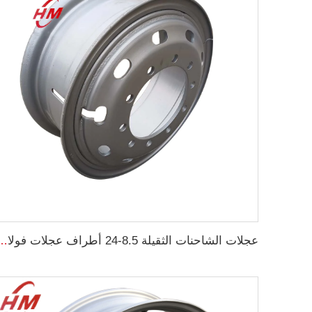
عجلات الشاحنات الثقيلة 8.5-24 أطراف عجلات فولاذية 8.50-24 بو