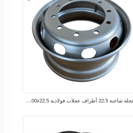
عجلة شاحنة 22.5 أطراف عجلات فولاذية 9.00x22.5 لعجلات الإطارات 315/80R22.5