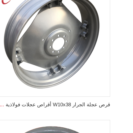
قرص عجلة الجرار W10x38 أقراص عجلات فولاذية زراعية لإطارات الجرارا