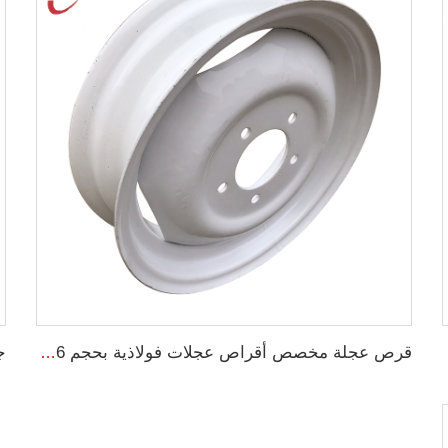
ت 11.2-38
قرص عجلة مخصص أقراص عجلات فولاذية بحجم 16 بوصة 4.5Ex16 قرص زراعي لإطارات 5.50-16