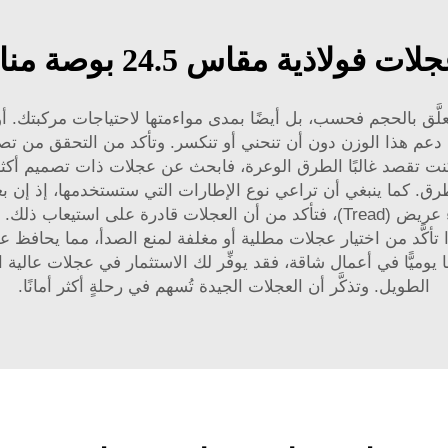
اذية مقاس 24.5 بوصة مناسبة لسيارتك
24.5 بوصة المناسبة لا يتعلَّق بالحجم فحسب، بل أيضًا بمدى مواءمتها لاحتياجات م
عم هذا الوزن دون أن تنحني أو تنكسر. وتأكد من التحقق من تصن
ذا كنت تقصد غالبًا الطرق الوعرة، فابحث عن عجلات ذات تصميم أكث
ق. كما ينبغي أن تراعي نوع الإطارات التي ستستخدمها، إذ إن 
فعلى سبيل المثال، إذا كنت تستخدم إطارات ذات نتوء عريض (Tread)، فتأكد من أن
لذا تأكَّد من اختيار عجلات مطلية أو مغلفة لمنع الصدأ، مما يحافظ 
الطويل. وتذكَّر أن العجلات الجيدة تُسهم في رحلةٍ أكثر أمانًا.