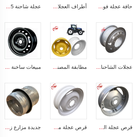
حافة عجلة فولاذية لجرار W8x48 W8x32 أطراف زراعية لمطاط جرار 9.5-48
أطراف العجلات المخصصة أطراف عجلات الشاحنات الخفيفة 5.5x16 إطار فولاذي بقطر 16 بوصة 16x5.5
عجلة شاحنة 22.5 أطراف عجلات فولاذية 9.00x22.5 لعجلات الإطارات 315/80R22.5
عجلات الشاحنات الثقيلة 8.5-24 أطراف عجلات فولاذية 8.50-24 بوصة لعجلات الإطارات 1200-24
مطابقة المصنع للإطارات 23.1-26 DW20X26 بوصة عجلة فولاذية لجرار زراعي
مبيعات ساخنة OEM 6x15 سيارة عجلات 15 بوصة 15x6 PCD 4x100 عجلات 15 بوصة عجلة فولاذية للسيارة
قرص عجلة الجرار W10x38 أقراص عجلات فولاذية زراعية لإطارات الجرارات 11.2-38
قرص عجلة مخصص أقراص عجلات فولاذية بحجم 16 بوصة 4.5Ex16 قرص زراعي لإطارات 5.50-16
جديدة مزارع زراعية وأطراف فولاذية 14x22.5 للإطارات 445/65R22.5