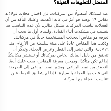
المفضل للتطبيقات الثقيلة؟
عند امتلاكك أسطولًا من المركبات، فإن اختيار عجلات فولاذية
مقاس ١٩ بوصة هو أمرٌ في غاية الأهمية. وعليك التأكد من أن
العجلات تناسب المركبات بشكل مثالي، لأن عدم التناسب قد
يتسبب في مشكلات أثناء القيادة. وللبدء، أول ما يجب أن
تعرفه هو مقاس العجلات المستخدمة حاليًّا في مركباتك.
ويُكتب هذا المقاس عادةً على هيئة سلسلة من الأرقام، مثل
١٩×٨٫٥، والتي تشير إلى القطر وعرض العجلة. وتذكَّر أن
تتحقق من دليل المالك الخاص بمركباتك أو تستشر ميكانيكيًّا
إذا لم تكن متأكدًا. وبمجرد معرفة المقاس، يجب عليك أيضًا
التحقق من نمط البراغي. ويشير نمط البراغي إلى الطريقة
التي تثبت بها العجلة بالسيارة. فإذا لم يتطابق النمط، فلن
تتناسب العجلة مع المركبة.