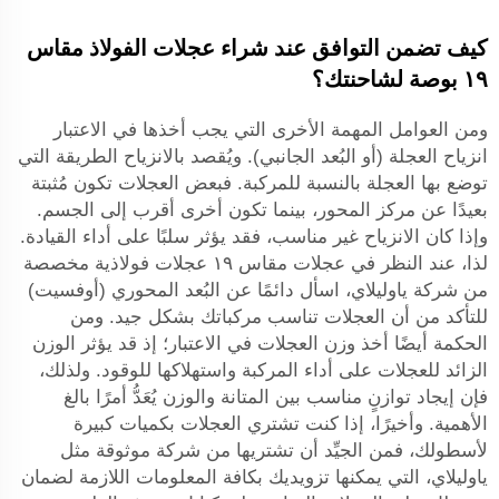
كيف تضمن التوافق عند شراء عجلات الفولاذ مقاس
١٩ بوصة لشاحنتك؟
ومن العوامل المهمة الأخرى التي يجب أخذها في الاعتبار
انزياح العجلة (أو البُعد الجانبي). ويُقصد بالانزياح الطريقة التي
توضع بها العجلة بالنسبة للمركبة. فبعض العجلات تكون مُثبتة
بعيدًا عن مركز المحور، بينما تكون أخرى أقرب إلى الجسم.
وإذا كان الانزياح غير مناسب، فقد يؤثر سلبًا على أداء القيادة.
لذا، عند النظر في عجلات مقاس ١٩
عجلات فولاذية مخصصة
من شركة ياوليلاي، اسأل دائمًا عن البُعد المحوري (أوفسيت)
للتأكد من أن العجلات تناسب مركباتك بشكل جيد. ومن
الحكمة أيضًا أخذ وزن العجلات في الاعتبار؛ إذ قد يؤثر الوزن
الزائد للعجلات على أداء المركبة واستهلاكها للوقود. ولذلك،
فإن إيجاد توازنٍ مناسب بين المتانة والوزن يُعَدُّ أمرًا بالغ
الأهمية. وأخيرًا، إذا كنت تشتري العجلات بكميات كبيرة
لأسطولك، فمن الجيِّد أن تشتريها من شركة موثوقة مثل
ياوليلاي، التي يمكنها تزويديك بكافة المعلومات اللازمة لضمان