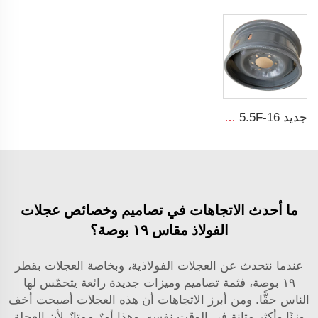
جديد 5.5F-16 طرف عجلة فولاذية زراعية لجرار من مصنع الأطراف 5.5-16 أطراف فولاذية للإطارات 750-16
ما أحدث الاتجاهات في تصاميم وخصائص عجلات
الفولاذ مقاس ١٩ بوصة؟
عندما نتحدث عن العجلات الفولاذية، وبخاصة العجلات بقطر
١٩ بوصة، فثمة تصاميم وميزات جديدة رائعة يتحمّس لها
الناس حقًّا. ومن أبرز الاتجاهات أن هذه العجلات أصبحت أخف
وزنًا وأكثر متانة في الوقت نفسه. وهذا أمرٌ ممتازٌ لأن العجلة