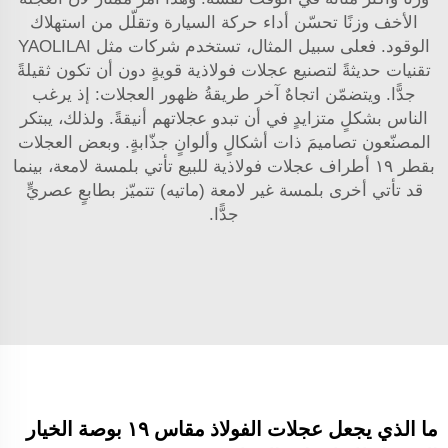
الأخف وزنًا تحسّن أداء حركة السيارة وتقلّل من استهلاك
الوقود. فعلى سبيل المثال، تستخدم شركات مثل YAOLILAI
تقنيات حديثةً لتصنيع عجلات فولاذية قويةٍ دون أن تكون ثقيلةً
جدًّا. ويتضمّن اتجاهٌ آخر طريقةُ ظهور العجلات: إذ يرغب
الناس بشكلٍ متزايدٍ في أن تبدو عجلاتهم أنيقةً. ولذلك، يبتكر
المصنّعون تصاميمَ ذات أشكالٍ وألوانٍ جذّابةٍ. وبعض العجلات
بقطر ١٩
أطراف عجلات فولاذية للبيع
تأتي بلمسة لامعة، بينما
قد تأتي أخرى بلمسة غير لامعة (ماتيه) تتميّز بطابعٍ عصريٍّ
جدًّا.
ما الذي يجعل عجلات الفولاذ مقاس ١٩ بوصة الخيار