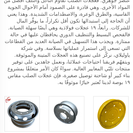
عنصرٌ جوهري. فعجلات الصلب تقاوم التآكل والتلف أفضل من
المواد الأخرى. وهي قادرة على الصمود أمام الأحوال الجوية
القاسية، والطرق الوعرة، والاصطدامات الشديدة. وهذا يعني
أن الحاجة إلى استبدالها تكون أقل تكراراً، ما يوفِّر المال
للشركات. رابعاً، ١٩
عجلات فولاذية
وهي أيضًا سهلة الصيانة.
فالفحص البسيط والتنظيف الدوري يحافظان عليها في حالة
ممتازة. ويجذب هذا التسهيل في الصيانة العديد من القطاعات
التي تسعى إلى استمرار عملياتها بسلاسة. وفي شركة
ياوليلاي، نركّز على تصنيع هذه العجلات المتينة والموثوقة.
ويتفهّم فريقنا احتياجات عملائنا، ونعمل جاهدين على توفير
منتجات تلبّي المعايير العالية. سواءً كان الأمر متعلقًا بمشروع
بناء كبير أو شاحنة توصيل صغيرة، فإن عجلات الصلب مقاس
١٩ بوصة لدينا تُعتبر خيارًا موثوقًا به.