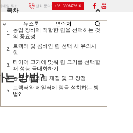
이메일 주소:
전화 문의:
+86 13806476616
목차
품
뉴스룸
연락처
농업 장비에 적합한 림을 선택하는 것
의 중요성
트랙터 및 콤바인 림 선택 시 유의사
항
타이어 크기에 맞춰 림 크기를 선택할
때 성능 극대화하기
하는 방법?
농업 기계의 림 재질 및 그 장점
트랙터와 베일러에 림을 설치하는 방
법?