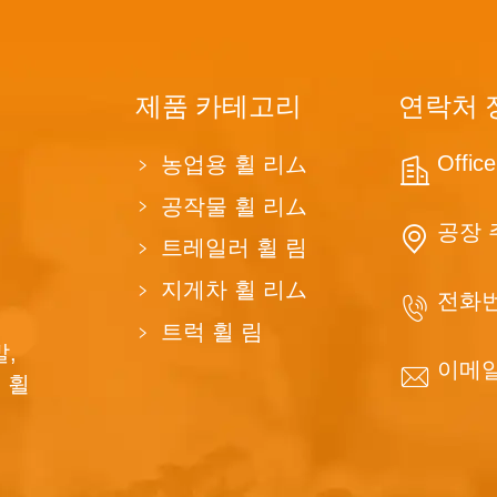
제품 카테고리
연락처 
Offi
농업용 휠 리ム
공작물 휠 리ム
공장 
트레일러 휠 림
지게차 휠 리ム
전화번
트럭 휠 림
,
이메일
 휠