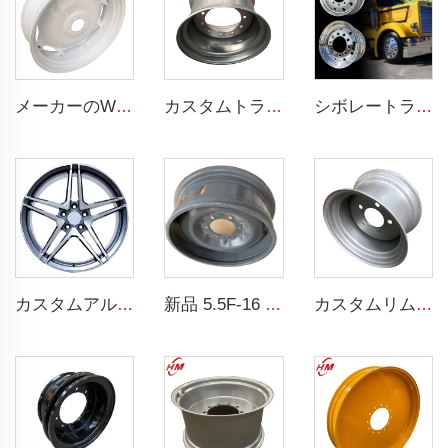
メーカーのW12x38トラクターリム 農業用ホイール 13.6-38タイヤ 農業トラクター用
カスタムトラックリムホイール 14x22.5 チューブレスタイプリム 14*22.5 トラックタイヤ 445/45R22.5
シボレートラックリム 11r22.5 17.5 20インチ 24 22.5 4x4 ブラック＆クロームリム トラック用
カスタムアルミニウム合金 18 インチ 新設計リム 鍛造ホイール 5x112 カーリム 用 カーリム
新品 5.5F-16 農業用トラクタースチールホイールリム 工場直送 5.5-16 スチールリム 750-16 タイヤ対応
カスタムリム 7jx12 五穴リム 7J *12 スチールリム工場