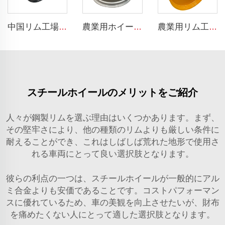
中国リム工場 カスタムリム＆ホイール 8.5-20 トラックスチールリム 1200-20 トラックタイヤ
農業用ホイール w15*28 農業機械部品の結合用 w15*28 スチールリム 16.9-28 農業用タイヤ向け
農業用リム工場 カスタマイズ W10x54トラクターリム 10*54 12.4-54タイヤ対応
スチールホイールのメリットをご紹介
人々が鋼製リムを選ぶ理由はいくつかあります。まず、
その堅牢さにより、他の種類のリムよりも厳しい条件に
耐えることができ、これはしばしば荒れた地形で使用さ
れる車両にとって良い選択肢となります。
彼らの利点の一つは、スチールホイールが一般的にアル
ミ合金よりも安価であることです。コストパフォーマン
スに優れているため、車の美観を向上させたいが、財布
を痛めたくない人にとって適した選択肢となります。