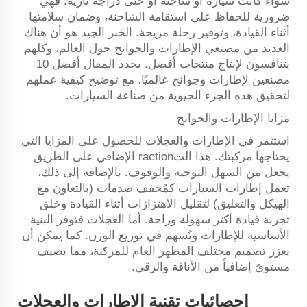
سواء كانت سيارة أو شاحنة أو حتى دراجة نارية. فهي
ضرورية للحفاظ على استقامة الشاحنة، وضمان سلامتها
أثناء القيادة، وتوفير رحلة مريحة. الخبر الجيد هو أن هناك
العديد من مصنعي الإطارات والجوانح حول العالم، وكلهم
يتنافسون لإنتاج منتجات أفضل. يحدد المقال أفضل 10
مصنعين لإطارات وجوانح عالميًا، مع توضيح كيفية عملهم
لتحقيق هذه الجزء الحيوية من صناعة السيارات.
مزايا الإطارات والجوانح
استثمر في الإطارات والعجلات للحصول على المزايا التي
يحتاجها مركبتك. هذا التraction الإضافي على الطريق
يجعل من السهل التوجيه والوقوف. بالإضافة إلى ذلك،
تعمل إطارات السيارات كمُخفف صدمات (بالتعاون مع
الهيكل والتعليق) لتقليل الاهتزازات أثناء القيادة وخلق
تجربة قيادة أكثر سهولة وراحة. أما العجلات فتوفر البنية
الأساسية للإطارات وتُسهم في توزيع الوزن. كما يمكن أن
يعزز تصميم مختلف المظهر العام للمركبة، مما يضيف
مستوىً إضافياً من الأناقة والرقي.
إحصائيات تقنية الإطارات والعجلات