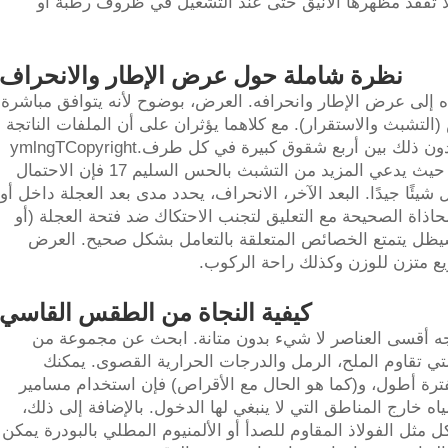
لا تفقد مظهرها الأنيق حتى عند التشغيل في ظروف رطبة أو
نظرة شاملة حول عرض الإطار والانحراف
تباه إلى عرض الإطار وانحرافه. العرض، بوضوح لأنه يتوافق مباشرة
التشبث والاستقرار). مع كلاهما يؤثران على أن الملفات الناتجة
عن الأطر أوسع تعطي علامة لـ 40 ملم وما دون ذلك بين أربع شقوق كبيرة في كل طرف.ymlngTCopyright
cot وضع Auto inc) العبء الإضافي للعرض، حيث يدعي المزيد من التشبث بالحس السليم 17 فإن الاحتمال
شيئًا جيدًا. البعد الآخر، الانحراف، يحدد مدى بعد العجلة داخل أو
اذاة الصحيحة مع التعليق لتجنب الاحتكاك ضد فتحة العجلة (أو
يظل يتمتع الخصائص المتعلقة بالتعامل بشكل صحيح. العرض
يع متزن للوزن وكذلك راحة الركوب.
كيفية النجاة من الطقس القاسي
ه أقسى العناصر لا شيء بدون متانة. ابحث عن مجموعة من
لتي تقاوم الملح، الرمل والدرجات الحرارية القصوى. يمكنك
رة أطول، و(كما هو الحال مع الأقراص) فإن استخدام مسامير
ه خارج المناطق التي لا ينبغي لها الدخول. بالإضافة إلى ذلك،
مثل الفولاذ المقاوم للصدأ أو الألمنيوم المطلي بالبودرة يمكن