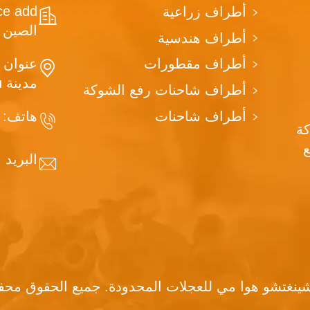
أطراف زراعية
الصين
أطراف هندسية
أطراف مقطورات
مدينة Qingzhou، مقاطعة Shandong، الصين
أطراف شاحنات رفع الشوكة
أطراف شاحنات
هاتف:
2939
 هي شركة
البريد 
نغتشو هوا مي للعجلات المحدودة. جميع الحقوق محف