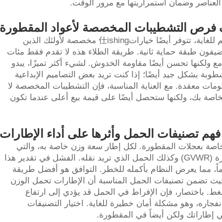
عناصر وضمان استمراريتها مع مرور الوقت.
فرص التشطيبات المخصصة لأعواد المقطورة
عندما يتعلق الأمر بالتخصيص الشخصي المهم للغاية، تتوفر أيضًا خيارات仕ishing مخصصة لأولئك الذين
ضيفون طبقة حماية ثانية. طريقة الطلاء هذه لا تقدم فقط مئات
امع ولكنها تحسن أيضًا مقاومة الخدوش. لشيء أكثر تميزًا، يبدو
وبة بشكل جيد أيضًا؛ إذا كنت تريد بعض التصاميم الإبداعية
hydro dipp بنماذج أو رسومات معقدة. مع العناية المناسبة، فإن التشطيبات المخصصة لا
خاصة بك، ولكنها ستحصل أيضًا على قيمة بيع أعلى عندما تكون
فهم تصنيفات الحمل وأثرها على أداء الإطارات
اصة بعجلات المقطورة. لكل إطار سعة وزن خاصة به، والتي
يجب أن تتطابق مع الوزن الإجمالي للمقطورة (GVWR) وكذلك الحمل الذي تريد نقله. الفشل في تقدير هذا
ماً، مما يعرض النظام بأكمله للخطر. التوافق هو أفضل طريقة
 حيث تضمن تصنيفات الحمل المناسبة أن الإطارات تحمل الوزن
ط. باختصار، فإن الإفراط في الحمل قد يؤدي إلى ارتفاع
فجاره، وهو مشكلة أمان خطيرة للغاية. اختيار التصنيفات
 إطاراتك ولكن أيضاً في المقطورة.