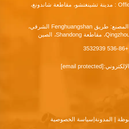
Office add : مدينة تشينغتشو، مقاطعة شاندونغ،
عنوان المصنع: طريق Fenghuangshan الشرقي،
+86-536 353
الإلكتروني:
[email protected]
وظة |
المدونة
|
سياسة الخصوصية