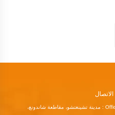
الاتصال
Office add : مدينة تشينغتشو، مقاطعة شاندونغ،