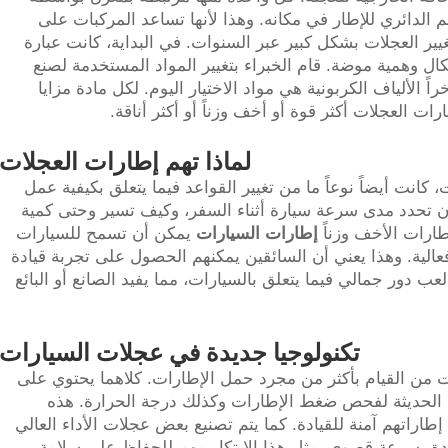
الدائري للإطار في مكانه. وهذا لأنها تساعد المركبات على
ير العجلات بشكل كبير عبر السنوات. في البداية، كانت عبارة
ل وهمية موضة. قام الخبراء بتغيير المواد المستخدمة لصنع
اً الألياف الكربونية هي مواد الاختيار اليوم. لكل مادة مزايا
ات العجلات أكثر قوة أو أخف وزناً أو أكثر أناقة.
لماذا تهم إطارات العجلات
انت أيضاً نوعاً ما من تغيير القواعد فيما يتعلق بكيفية عمل
 أن تحدد مدى سرعة سيارة أثناء السفر، وكيف تسير وحتى كمية
طارات الأخف وزناً
إطارات السيارات
يمكن أن تسمح للسيارات
الية. وهذا يعني أن السائقين يمكنهم الحصول على تجربة قيادة
عب دور جمالي فيما يتعلق بالسيارات، مما يفيد الصانع أو البائع
تكنولوجيا جديدة في عجلات السيارات
ات من القيام بأكثر من مجرد حمل الإطارات. كلاهما يحتوي على
الحديثة لفحص ضغط الإطارات وكذلك درجة الحرارة. هذه
إطاراتهم آمنة للقيادة. كما يتم تصنيع بعض عجلات الأداء العالي
يادة بسرعة قصوى. مثل هذا الابتكار مهم للحفاظ على سلامة