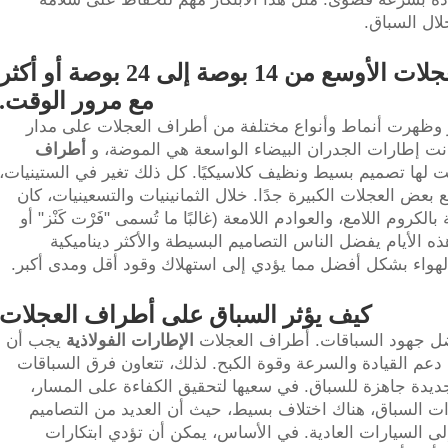
لال السباق.
سماكة العجلة. ازداد عرض العجلات الأوسع من 14 بوصة إلى 24 بوصة أو أكثر
مع مرور الوقت.
وظهرت أنماط وأنواع مختلفة من أطراف العجلات على مدار
نت إطارات الجدران البيضاء الواسعة هي الموضة، و
أطراف
ت لها تصميم بسيط ونظيف كلاسيكيًا. كل ذلك تغير في الستينيات،
ض العجلات الكبيرة جدًا. خلال الثمانينيات والتسعينيات، كان
روم اللامع، والعوادم اللامعة (غالبًا ما تُسمى "فَرْت كَنْز" أو
ذه الأيام يفضل الناس التصاميم البسيطة والأكثر ديناميكية
الهواء بشكل أفضل مما يؤدي إلى استهلاك وقود أقل ومدى أكبر.
كيف يؤثر السباق على أطراف العجلات
ل جهود السباقات. أطراف العجلات
الإطارات الفولاذية
يجب أن
دعم القيادة والسرعة وقوة الكبح. لذلك، تتعاون فرق السباقات
يدة جاهزة للسباق. في سعيها لتحقيق الكفاءة على المسار،
رات السباق، هناك اختلاف بسيط، حيث أن العديد من التصاميم
ً إلى السيارات العادية. في الأساس، يمكن أن تؤدي ابتكارات