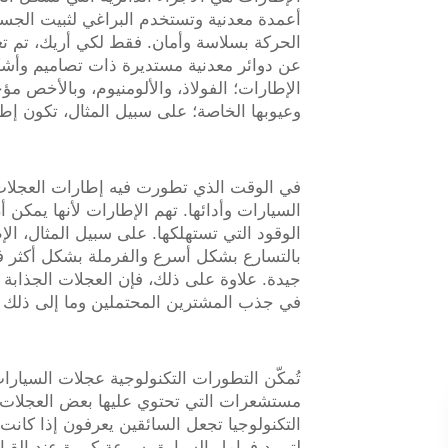
أعمدة معدنية وتستخدم البراغي لثبيت الجسم 
الحركة بسلاسة وأمان. فقط لكي أريك، تم تغي
عن دوائر معدنية مستديرة ذات تصاميم وأشكا
الإطارات؛ الفولاذ، والألومنيوم، وبالأخص مؤخر
وعيوبها الخاصة؛ على سبيل المثال، تكون إطار
في الوقت الذي تطورت فيه إطارات العجلات، ك
السيارات وأدائها. تهم الإطارات لأنها يمكن
الوقود التي تستهلكها. على سبيل المثال، الإ
بالتسارع بشكل أسرع والفرملة بشكل أكثر فع
جيدة. علاوة على ذلك، فإن العجلات الجذابة ل
في جذب المشترين المحتملين وما إلى ذلك
تُمكّن التطورات التكنولوجية عجلات السيار
مستشعرات التي تحتوي عليها بعض العجلات 
التكنولوجيا تجعل السائقين يعرفون إذا كانت 
لتبريد فرامل السيارة بسرعة كبيرة عند الق