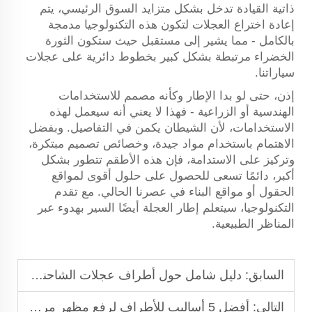
ذاتية القيادة تدخل بشكل متزايد السوق الرئيسي، يتم
إعادة اختراع العجلات لتكون هذه التكنولوجيا مدمجة
بالكامل - مما يشير إلى مستقبل حيث ستكون الثورة
الخضراء مرتبطة بشكل كبير بخطوط دائرية على عجلات
سياراتنا.
إذن، حتى لو بدا الإطار وكأنه مصمم للاستخدامات
الهندسية أو الزراعية - فهذا لا يعني أنه سيعمل لهذه
الاستخدامات، لأن الشيطان يكمن في التفاصيل. وبفضل
الاهتمام باستخدام مواد جيدة، وخصائص تصميم مبتكرة،
وتركيز على الاستدامة، فإن هذه الأطقم تتطور بشكل
أكبر، دائمًا تسعى للحصول على حلول أقوى لمواقع
الحقول أو مواقع البناء في عصرنا الحالي. مع تقدم
التكنولوجيا، سيتعلم إطار العجلة أيضًا السير بهدوء عبر
المناظر الطبيعية.
السابق:
دليل شامل حول أطراف عجلات الشاحنات: تحسين الأداء والأمان
التالي:
أفضل 5 أساليب للأطراف لرفع مظهر مركبتك