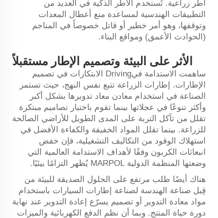
أطر زراعية. تُستخدم الأطر الذكية في العديد من
التطبيقات الهندسية لمساعدة منع أعطال المعدات
وتوقفها، وهو أمر خطير أو قاتل خصوصاً في المناجم
(الحوادث الأعمق) ومواقع البناء.
الأثر على البيئة وتصميم الإطار مستقبلاً
ساهمت الاستدامة فيDriving الابتكارات في تصميم
الإطارات. إطارات الزراعة تتبع نفس النهج، حيث تستمر
الصناعة في استخدام معادن معاد تدويرها بشكل أكبر
وأكثر تنوعًا في عجلاتها بينما تقوم باختبار تصاميم مبتكرة
تقلل من تآكل التربة على المدى الطويل للأراضي الصالحة
للزراعة. بينما تقلل المواد الخفيفة والكفاءة الأفضل في
استهلاك الوقود من التكاليف التشغيلية، فإن خفض
انبعاثات الكربون وفقًا لأهداف الاستدامة العالمية التي
وضعتها المنظمة الدولية MARPOL يُظهر التزامًا بيئيًا.
هناك أيضًا طلب مرتفع على الحلول الصديقة للبيئة من
قِبل صناعة الهندسة لصناعة إطارات السيارات باستخدام
مواد معادة التدوير أو تصميم يسرّع إعادة التدوير عند نهاية
دورة حياة المنتج. وبما أن نظم الدفع الكهربائية والميزات