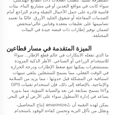
المتطرفة نسبيًا. تتطلب العجلات ذات الطابع الهندسي،
سواء كانت في مواقع التعدين أو في مشاريع البناء، بيئات
قاسية قادرة على حمل الأحمال الثقيلة وعدم التراجع أمام
الصدمات المفاجئة أو شقوق الجليد الأزرق. غالبًا ما تعتمد
تصاميمها على تعليقات معقدة وفنانين عالي/منخفض
لضمان توفير إطارات ذات قبضة جيدة في البيئات
المختلفة.
الميزة المتقدمة في مسار قطاعين
ما الذي تفعله الابتكارات في عالم قطع الإطار... سواءً
للاستخدام الزراعي أو الصناعي. الأطر الذكية المزودة
بمستشعرات يمكنها تتبع ضغط الإطارات ودرجة الحرارة
في الوقت الفعلي، مما يسمح للمشغلين بتلقي تنبيهات
استباقية عن المشكلة قبل حدوثها - مما يزيد من السلامة
والإنتاجية. بالإضافة إلى ذلك، فإن استخدام تقنيات GPS
وIoT يسمح بمتابعة عن بعد والصيانة التنبؤية، مما بدوره
يساعد في إدارة الأسطول سواء على الأرض أو في البحر.
يمكن لهذه التقنية أن تُamaximize إنتاج المحاصيل،
وتقلل من تآكل التربة وتحسن كفاءة الوقود باستخدام