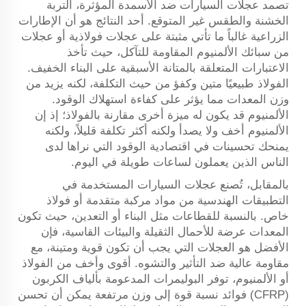
تصمد عجلات السيارات ضد الأسمدة المؤثرة، التربة
الخشنة والطقس غير المتوقع. أحد النتائج هو أن الإطارات
الزراعية غالباً ما تأتي مثبتة على عجلات فولاذية أو عجلات
من سبائك الألمنيوم المقاومة للتآكل، حيث تأخذ
الاعتبارات المتعلقة بالمتانة الأسبقية على البناء الخفيف.
الفولاذ طبيعيًا متين وكفؤ من حيث التكلفة، لكنه يزيد من
وزن المعدات مما يؤثر على كفاءة استهلاك الوقود.
الألمنيوم قد يكون له ميزة أخرى مقارنة بالفولاذ؛ إذ إن
الألمنيوم أخف ولا يصدأ ولكنه أكثر تكلفة قليلاً، ولكنه
يمنحك تحسينات في اقتصادية الوقود التي نراها لدى
الناس الذين يعملون لساعات طويلة في اليوم.
بالمقابل، تُصنع عجلات السيارات المستخدمة في
التطبيقات الهندسية من مواد مركبة متقدمة أو فولاذ
خاص. بالنسبة للقطاعات مثل البناء أو التعدين، حيث تكون
المعدات عرضة للأحمال الثقيلة والبيئات القاسية، فإن
الأفضل هو العجلات التي يجب أن تكون قوية ومتينة، مع
مقاومة عالية ضد التأثير والتشوه. أقوى وأخف من الفولاذ
أو الألمنيوم، توفر البوليمرات المدعومة بألياف الكربون
(CFRP) فوائد نسبة قوة إلى وزن مرتفعة يمكن أن تحسن