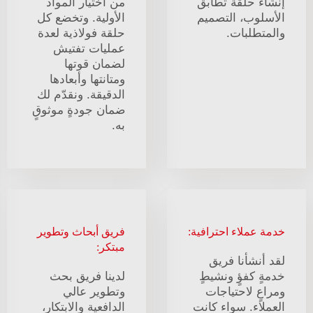
إنشاء حلقة تطابق
من اختيار المواد
الأسلوب، التصميم
الأولية. وتخضع كل
والمتطلبات.
حلقة فولاذية لعدة
عمليات تفتيش
لضمان قوتها
ومتانتها وأبعادها
الدقيقة. ونقدّم لك
ضمان جودةٍ موثوقٍ
به.
خدمة عملاء احترافية:
فريق أبحاث وتطوير
مبتكر:
لقد أنشأنا فريق
خدمةٍ كفؤٍ ونشيطٍ
لدينا فريق بحث
ومراعٍ لاحتياجات
وتطوير عالي
العملاء. سواء كانت
الدافعية والابتكار،