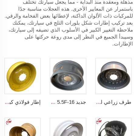
مذهلة ومعقدة منذ البداية - مما يجعل سيارتك تختلف
باستمرار عن المعايير الأخرى. هذه العجلات مناسبة جدًا
للمركبات ذات الألوان الداكنة، لإعطائها بعض الفخامة والرقي.
بعد تركيب إطارات شكل بلورات الثلج في سيارتك، يمكنك
ملاحظة التغيير الكبير في الأسلوب الذي تضيفه إلى سيارتك،
وسيبدأ الجميع في النظر إلى مدى روعة حركتها على
الإطارات.
طرف زراعي لجرار W15x38 إطار 16.9-38 آلات زراعية
جديد 5.5F-16 طرف عجلة فولاذية زراعية لجرار من مصنع الأطراف 5.5-16 أطراف فولاذية للإطارات 750-16
إطار فولاذي كبير للجرار الزراعي يناسب الإطارات الزراعية 10x38 متوافق مع الإطارات الزراعية 12.4-38