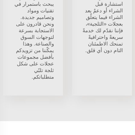
استشارة قبل
يبحث باستمرار في
الشراء أو دعمٌ بعد
تقنيات ومواد
الشراء فيما يتعلّق
وتصاميم جديدة.
بعجلات «الثلجية»،
ونحن قادرون على
فإننا نقدّم لك خدمةً
الاستجابة بسرعة
سريعةً واحترافيةً
لتوجهات السوق
تمنحك الاطمئنان
والصناعة. وهذا
التام دون أي قلق.
يمكّننا من تزويدكم
بأفضل مجموعات
عجلات على شكل
ثلجة تلبّي
متطلباتكم.