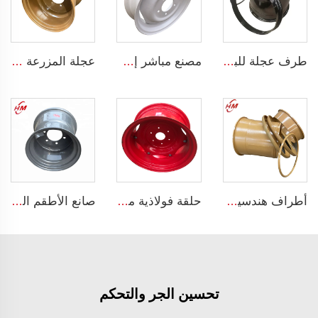
طرف عجلة للبيع مصنع مخصص أطراف حفار 20-26 لإطار 23.1-26
مصنع مباشر إطار الجرار مقاس 4.5x16 يناسب الإطارات 650-16 محور العجلة محور العجلة
عجلة المزرعة للجرار حجم 16x17 إطارات فولاذية زراعية للأحجام 500/50-17 للإطارات
أطراف هندسية 22.0/3.0-25 أطراف OTR 5 قطع أطراف فولاذية TL 26.5R25 إطارات هندسية
حلقة فولاذية مخصصة للجرارات مع عجلات مثبتة تناسب إطار إطارات الحجم 12.4-24 للأجهزة الزراعية
صانع الأطقم الصيني أطقم جرارات زراعية مقاس 13x17 لمقطورات الجرارات للإطارات 15.0/55-17
تحسين الجر والتحكم