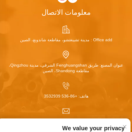
معلومات الاتصال
Office add : مدينة تشينغتشو، مقاطعة شاندونغ، الصين
عنوان المصنع: طريق Fenghuangshan الشرقي، مدينة Qingzhou،
مقاطعة Shandong، الصين
هاتف:
+86-536 3532939
البريد الإلكتروني:
[email protected]
We value your privacy