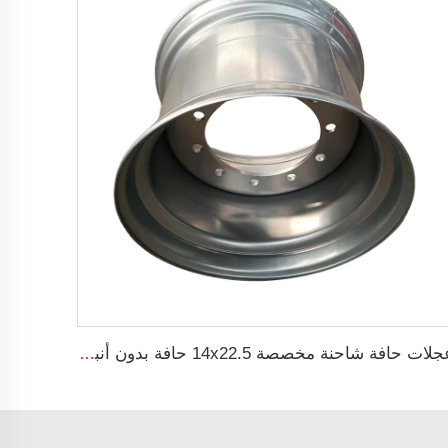
عجلات حافة شاحنة مخصصة 14x22.5 حافة بدون أنبوب 14*22.5 إطارات شاحنة 445/45R22.5