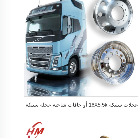
عجلات سبيكة 16X5.5k أو حافات شاحنة عجلة سبيكة