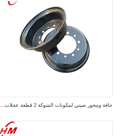
حافة ومحور صيني لمكونات الشوكة 2 قطعة عجلات 5.00F-10 للعجلات الحجم 650-10 لاطارات شاحنة ا