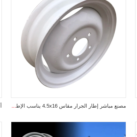
لشوكة
مصنع مباشر إطار الجرار مقاس 4.5x16 يناسب الإطارات 650-16 محور العجلة محور العجلة