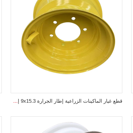
*22.5
قطع غيار الماكينات الزراعية إطار الجرارة 9x15.3 إطار حصاد فولاذي زراعي 10.5/70-15.3 مصنع الإطارات