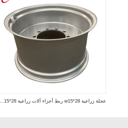
عجلة زراعية w15*28 ربط أجزاء آلات زراعية w15*28 حلقات فولاذية للإطارات الزراع