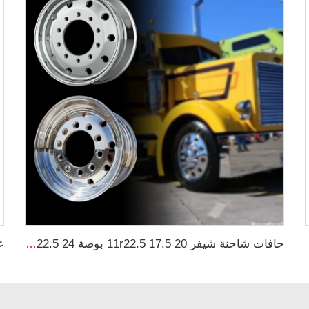
ية 16.9-28
حافات شاحنة شيفر 11r22.5 17.5 20 بوصة 24 22.5 4x4 أسود و كروم لشاحنات