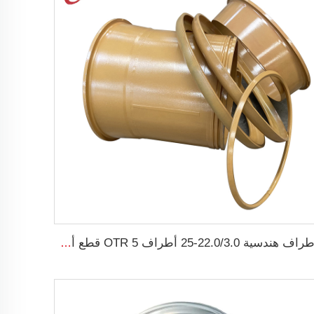
أطراف هندسية 22.0/3.0-25 أطراف OTR 5 قطع أطراف فولاذية TL 26.5R25 إطارات هندسية