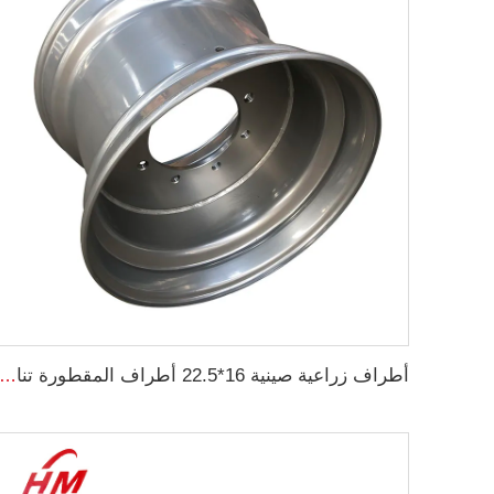
أطراف زراعية صينية 16*22.5 أطراف المقطورة تناسب الإطارات الفولاذية الزراعية 16