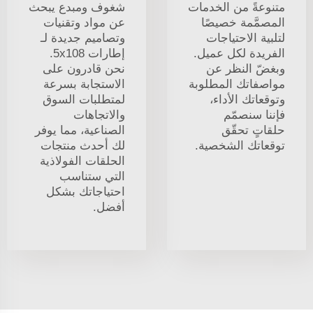
متنوعةً من الخدمات
شغوف ومبدع يبحث
المصمَّمة خصيصًا
عن مواد وتقنيات
لتلبية الاحتياجات
وتصاميم جديدة لـ
الفريدة لكل عميل.
إطارات 5x108.
وبغضّ النظر عن
نحن قادرون على
مواصفاتك المطلوبة
الاستجابة بسرعة
وتوقعاتك الأداء،
لمتطلبات السوق
فإننا سنصمّم
والاتجاهات
حلقاتٍ تحقّق
الصناعية، مما يوفر
توقعاتك الشخصية.
لك أحدث منتجات
الحلقات الفولاذية
التي ستناسب
احتياجاتك بشكل
أفضل.