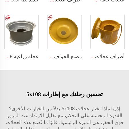
أطراف عجلات فولاذية بقطر 26 بوصة أطراف رولر مصنعة للإطارات 20-26 أطراف الحفارات للإطار 23.1-26
مصنع الحواف الصينية حافة الجرار الزراعية W8x48 قابلة للتخصيص للإطارات الحجم 8*48 حواف للإطارات 9.5-48
عجلة زراعية w15*28 ربط أجزاء آلات زراعية w15*28 حلقات فولاذية للإطارات الزراعية 16.9-28
تحسين رحلتك مع إطارات 5x108
إذن لماذا تختار عجلات 5x108 بدلاً من الخيارات الأخرى؟
القدرة المحسنة على التحكم، مع تقليل الارتداد عند المرور
فوق الحفر، هي الميزة الرئيسية. غالبًا ما تُصنع هذه العجلات