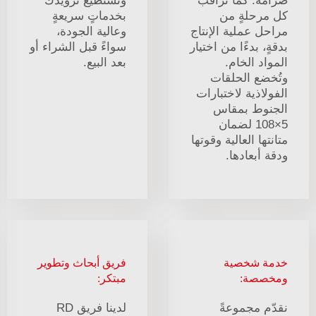
صرامةً. كما نراقب
ونستطيع تزويدك
كل مرحلةٍ من
بخدماتٍ سريعةٍ
مراحل عملية الإنتاج
وعالية الجودة،
بدقةٍ، بدءًا من اختيار
سواءً قبل الشراء أو
المواد الخام.
بعد البيع.
وتُخضع الحلقات
الفولاذية لاختبارات
الجنوط بمقاس
5×108 لضمان
متانتها العالية وقوتها
ودقة أبعادها.
خدمة شخصية
فريق أبحاث وتطوير
ومخصصة:
مبتكر:
نقدّم مجموعةً
لدينا فريق RD