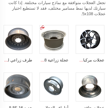
تجعل العجلات متوافقة مع نماذج سيارات مختلفة. إذا كانت
سيارتك لديها نمط مسامير مختلف، فقد لا تستطيع اختيار
عجلات 5x108.
عجلات مركبات ركاب من الألمنيوم قطر 20 إنشًا 5 فتحات عجلة سبيكة لسيارات 255/45R22
عجلة زراعية w15*28 ربط أجزاء آلات زراعية w15*28 حلقات فولاذية للإطارات الزراعية 16.9-28
طرف زراعي لجرار W15x38 إطار 16.9-38 آلات زراعية
عجلات حافة شاحنة مخصصة 14x22.5 حافة بدون أنبوب 14*22.5 إطارات شاحنة 445/45R22.5
أطراف العجلات المخصصة أطراف عجلات الشاحنات الخفيفة 5.5x16 إطار فولاذي بقطر 16 بوصة 16x5.5
جديد 5.5F-16 طرف عجلة فولاذية زراعية لجرار من مصنع الأطراف 5.5-16 أطراف فولاذية للإطارات 750-16