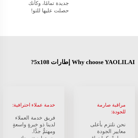
جديدة تمامًا، وكأنك
حصلت عليها للتو!
Why choose YAOLILAI إطارات 5x108?
مراقبة صارمة
خدمة عملاء احترافية:
للجودة:
فريق خدمة العملاء
نحن نلتزم بأعلى
لدينا ذو خبرةٍ واسعةٍ
معايير الجودة
ومهتمٌّ جدًّا.