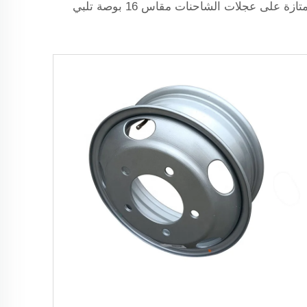
الصيانة أو متاجر الإطارات المحلية. إذا خصصت الوقت للمقارنة والبحث جيدًا، فبإمكانك التأكد من حصولك على صفقة ممتازة على عجلات الشاحنات مقاس 16 بوصة تلبي