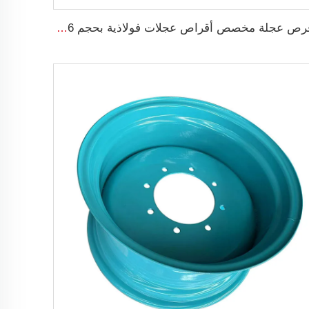
قرص عجلة مخصص أقراص عجلات فولاذية بحجم 16 بوصة 4.5Ex16 قرص زراعي لإطارات 5.50-16