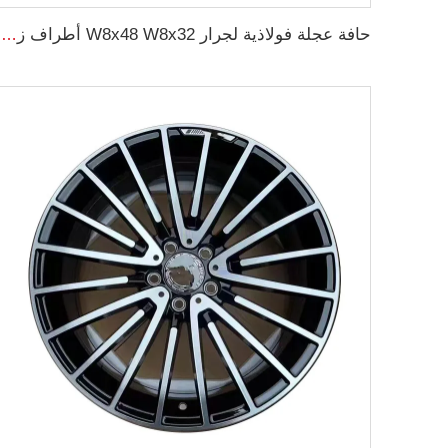
حافة عجلة فولاذية لجرار W8x48 W8x32 أطراف زراعية لمطاط جرار 9.5-48