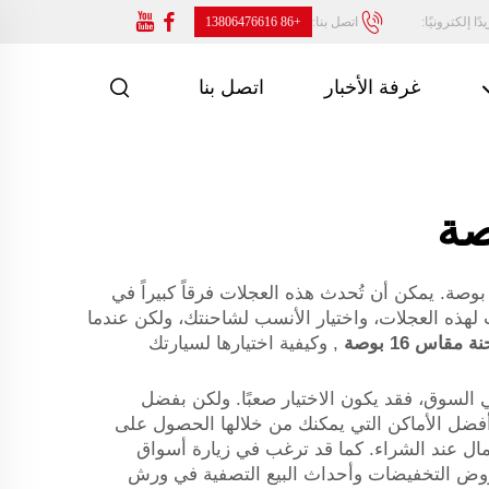
ًا إلكترونيًا:
اتصل بنا:
+86 13806476616
غرفة الأخبار
اتصل بنا
ذا كنت ترغب في إحداث انطباع بارز بشاحنتك، فإن إحدى أفضل الطرق للقيام بذلك هي شراء عجلات شاحنة مقاس 16 بوصة. يمكن أن تُحدث هذه العجلات فرقاً كبيراً في
هذه العجلات، واختيار الأنسب لشاحنتك، ولكن عندما
قاس 16 بوصة
, وكيفية اختيارها لسيارتك
المناسبة في السوق، فقد يكون الاختيار صعبًا. ولكن بفضل
ومتينة بسعر يجعل عجلاتك تبدو رائعة. موقع YAOLILAI الرسمي هو أحد أفضل الأماكن التي يمكنك من خلالها الحصول على
نها لتوفير المال عند الشراء. كما قد ترغب في زيارة أسواق
لشاحنات مقاس 16 بوصة. يمكنك أيضًا البحث عن عروض التخفيضات وأحداث البيع التصفية في ورش