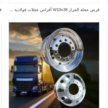
جلات سيارات مرسيدس
قرص عجلة الجرار W10x38 أقراص عجلات فولاذية زراعية لإطارات الجرارات 11.2-38