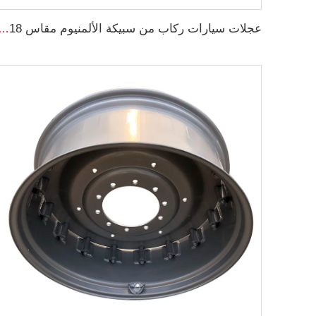
عجلات سيارات ركاب من سبيكة الألمنيوم مقاس 18 و19 إنش 5x100 مصنوعة بالطرق الساخنة لع