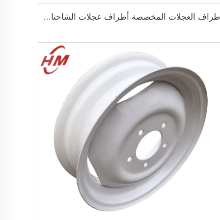
أطراف العجلات المخصصة أطراف عجلات الشاحنات الخفيفة 5.5x16 إطار فولاذي بقطر 16 بوصة 16x5.5