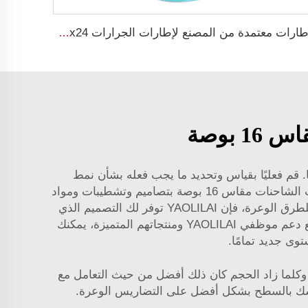
إطارات معتمدة من المصنع لإطارات الجرارات W12x24 إطارات فولاذية زراعية للإطارات 13.6-24
بوصة
تحسين مظهرها. قم فعليًا بقياس وتحديد ما يجب فعله بشأن نمط
المسامير، والانحراف (offset) والمسافة الخلفية (backspacing) عند اختيار العجلة. تقدم Yaolilai العديد من أنواع عجلات الشاحنات مقاس 16 بوصة بتصاميم وتشطيبات ومواد
مختلفة، لذا ستجد العجلات المثالية لشاحنتك. سواء كنت من محبي التصاميم الأنيقة الحديثة أو التصاميم القوية المتينة للطرق الوعرة، فإن YAOLILAI توفر لك التصميم الذي
يناسبك. ولا تنسَ أخذ المتانة والوزن بعين الاعتبار عند اختيار العجلات، لأن هذه العوامل تؤثر أيضًا على أداء شاحنتك. ومع دعم موظفي YAOLILAI ومنتجاتهم المتميزة، يمكنك
كثير من الجنوط العادية، وكلما زاد الحجم كان ذلك أفضل من حيث التعامل مع
ُمسك بالسطح بشكل أفضل على التضاريس الوعرة.